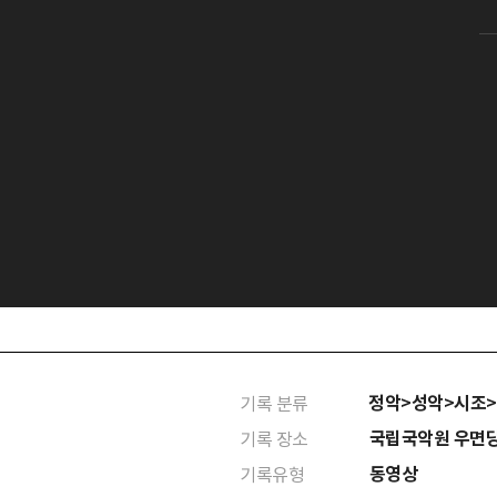
정악>성악>시조
기록 분류
국립국악원 우면
기록 장소
동영상
기록유형