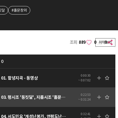
짓달
#홀문창외
조회
889
0
0
자막보기
0
0:00:30
01. 함녕지곡 - 동영상
~ 0:07:02
0:22:53
03. 평시조 '동짓달', 지름시조 '홀문창외' - 동영상
~ 0:31:24
0:32:41
04. 서도민요 '개성난봉가, 연평도난봉가, 배치기' - 동영상