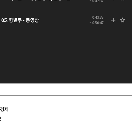
~ 0:42:37
0:43:39
05. 향발무 - 동영상
~ 0:50:47
>경제
당