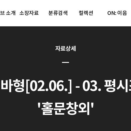
브 소개
소장자료
분류검색
컬렉션
ON: 이음
자료상세
형[02.06.] - 03. 
'홀문창외'