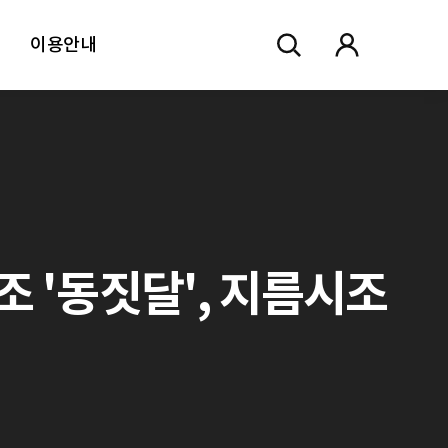
이용안내
평시조 '동짓달', 지름시조