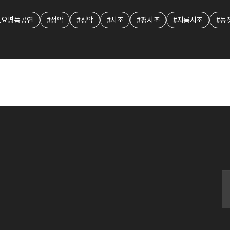
토요명품공연
#정악
#성악
#시조
#평시조
#지름시조
#동