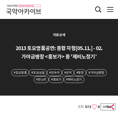
자료상세
2013 토요명품공연: 종합 자형[05.11.] - 02.
가야금병창 <흥보가> 중 '제비노정기'
#토요명품
#토요상설
#민속악
#성악
#병창
#가야금병창
#판소리
#흥보가
#제비노정기
조회
573
0
0
자막보기