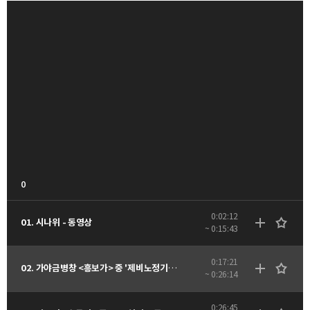
0
0:02:12
01. 시나위 - 동영상
~ 0:15:43
0:17:21
02. 가야금병창 <흥보가> 중 '제비노정기' - 동영상
~ 0:26:14
0:26:45