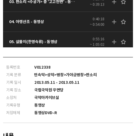
03. 판소리 <수궁가> 중 '고고천변' - 동영상
~ 0:39:13
0:40:18
04. 아쟁산조 - 동영상
~ 0:54:00
0:55:16
05. 살풀이(한영숙류) - 동영상
~ 1:05:02
1:05:46
06. 사물놀이(앉은반) - 동영상
~ 1:22:26
등록번호
V012338
기록 분류
민속악>성악>병창>가야금병창>판소리
기록 일시
2013.05.11 - 2013.05.11
기록 장소
국립국악원 우면당
소장처
국악아카이브실
기록유형
동영상
저장매체
동영상DVD-R
내용