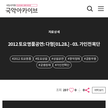
자료상세
2012 토요명품공연: 다형[01.28.] - 03. 가인전목단
#2012 토요명품
#토요상설
#상설공연
#향악정재
#궁중무용
#궁중정재
#가인전목단
조회
237
0
0
자막보기