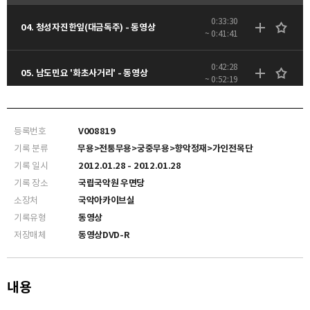
0:33:30
04. 청성자진한잎(대금독주) - 동영상
~ 0:41:41
0:42:28
05. 남도민요 '화초사거리' - 동영상
~ 0:52:19
1:06:40
07. 한량무 - 동영상
~ 1:14:53
등록번호
V008819
기록 분류
무용>전통무용>궁중무용>향악정재>가인전목단
기록 일시
2012.01.28 - 2012.01.28
기록 장소
국립국악원 우면당
소장처
국악아카이브실
기록유형
동영상
저장매체
동영상DVD-R
내용