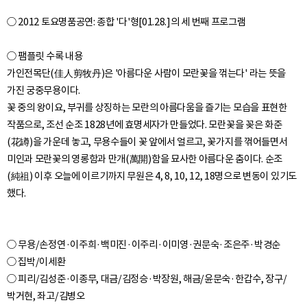
○ 2012 토요명품공연: 종합 '다'형[01.28.]의 세 번째 프로그램
○ 팸플릿 수록 내용
가인전목단(佳人剪牧丹)은 '아름다운 사람이 모란꽃을 꺾는다' 라는 뜻을
가진 궁중무용이다.
꽃 중의 왕이요, 부귀를 상징하는 모란의 아름다움을 즐기는 모습을 표현한
작품으로, 조선 순조 1828년에 효명세자가 만들었다. 모란꽃을 꽂은 화준
(花罇)을 가운데 놓고, 무용수들이 꽃 앞에서 얼르고, 꽃가지를 꺾어들면서
미인과 모란꽃의 영롱함과 만개(萬開)함을 묘사한 아름다운 춤이다. 순조
(純祖) 이후 오늘에 이르기까지 무원은 4, 8, 10, 12, 18명으로 변동이 있기도
○ 무용/손정연·이주희·백미진·이주리·이미영·권문숙·조은주·박경순
○ 집박/이세환
○ 피리/김성준·이종무, 대금/김정승·박장원, 해금/윤문숙·한갑수, 장구/