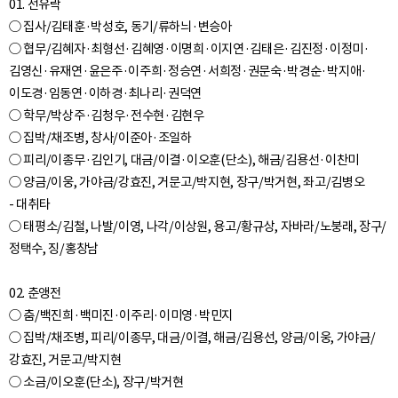
01. 선유락
○ 집사/김태훈·박성호, 동기/류하늬·변승아
○ 협무/김혜자·최형선·김혜영·이명희·이지연·김태은·김진정·이정미·
김영신·유재연·윤은주·이주희·정승연·서희정·권문숙·박경순·박지애·
이도경·임동연·이하경·최나리·권덕연
○ 학무/박상주·김청우·전수현·김현우
○ 집박/채조병, 창사/이준아·조일하
○ 피리/이종무·김인기, 대금/이결·이오훈(단소), 해금/김용선·이찬미
○ 양금/이웅, 가야금/강효진, 거문고/박지현, 장구/박거현, 좌고/김병오
- 대취타
○ 태평소/김철, 나발/이영, 나각/이상원, 용고/황규상, 자바라/노붕래, 장구/
정택수, 징/홍창남
02. 춘앵전
○ 춤/백진희·백미진·이주리·이미영·박민지
○ 집박/채조병, 피리/이종무, 대금/이결, 해금/김용선, 양금/이웅, 가야금/
강효진, 거문고/박지현
○ 소금/이오훈(단소), 장구/박거현