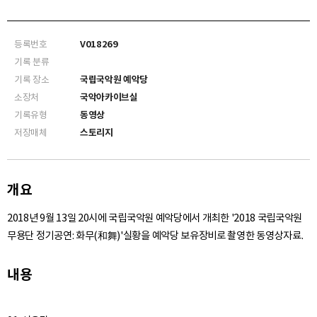
등록번호
V018269
기록 분류
기록 장소
국립국악원 예악당
소장처
국악아카이브실
기록유형
동영상
저장매체
스토리지
개요
2018년 9월 13일 20시에 국립국악원 예악당에서 개최한 '2018 국립국악원
무용단 정기공연: 화무(和舞)'실황을 예악당 보유장비로 촬영한 동영상자료.
내용