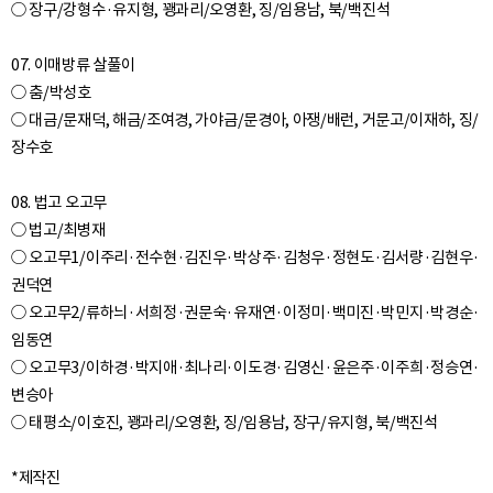
○ 장구/강형수·유지형, 꽹과리/오영환, 징/임용남, 북/백진석
07. 이매방류 살풀이
○ 춤/박성호
○ 대금/문재덕, 해금/조여경, 가야금/문경아, 아쟁/배런, 거문고/이재하, 징/
장수호
08. 법고 오고무
○ 법고/최병재
○ 오고무1/이주리·전수현·김진우·박상주·김청우·정현도·김서량·김현우·
권덕연
○ 오고무2/류하늬·서희정·권문숙·유재연·이정미·백미진·박민지·박경순·
임동연
○ 오고무3/이하경·박지애·최나리·이도경·김영신·윤은주·이주희·정승연·
변승아
○ 태평소/이호진, 꽹과리/오영환, 징/임용남, 장구/유지형, 북/백진석
*제작진