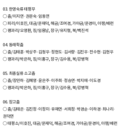
03. 한영숙류 태평무
○ 춤/이지연·권문숙·임동연
○ 피리/이호진, 대금/문재덕, 해금/조여경, 가야금/문경아, 아쟁/배런
○ 꽹과리/오영환, 징/임용남, 장구/유지형, 북/백진석
04. 동래학춤
○ 춤/김태훈·박상주·김청우·정현도·김서량·김진우·전수현·김현우
○ 꽹과리/박은하, 징/이홍구, 장구/김수용, 북/강병혁
05. 최종실류 소고춤
○ 춤/장민하·김혜영·윤은주·이주희·정승연·박지애·이도경
○ 꽹과리/박은하, 징/이홍구, 장구/김수용, 북/강병혁
06. 장고춤
○ 춤/김태은·김진정·이정미·유재연·서희정·박경순·이하경·최나리·
권덕연
○ 태평소/이호진, 대금/문재덕, 해금/조여경, 가야금/문경아, 아쟁/배런