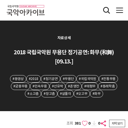
자료상세
2018 국립국악원 무용단 정기공연: 화무(和舞)
[09.13.]
#동영상
#2018
#정기공연
#무용단
#국립국악원
#전통무용
#궁중무용
#민속무용
#선유락
#춘앵전
#태평무
#동래학춤
#소고춤
#장고춤
#살풀이
#오고무
#화무
조회
381
0
0
자막보기