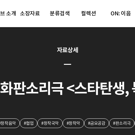
브 소개
소장자료
분류검색
컬렉션
ON: 이음
자료상세
설화판소리극 <스타탄생, 북
#창작음악
#협업
#창작국악
#창작악
#금요공감
#판소리극