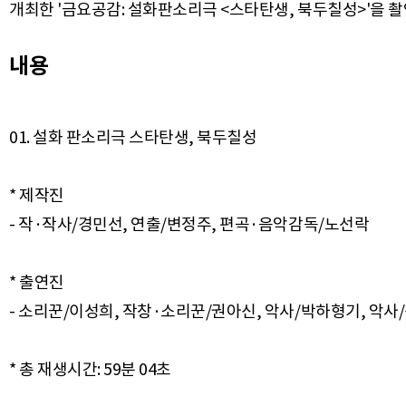
개최한 '금요공감: 설화판소리극 <스타탄생, 북두칠성>'을 
내용
01. 설화 판소리극 스타탄생, 북두칠성
* 제작진
- 작·작사/경민선, 연출/변정주, 편곡·음악감독/노선락
* 출연진
- 소리꾼/이성희, 작창·소리꾼/권아신, 악사/박하형기, 악사