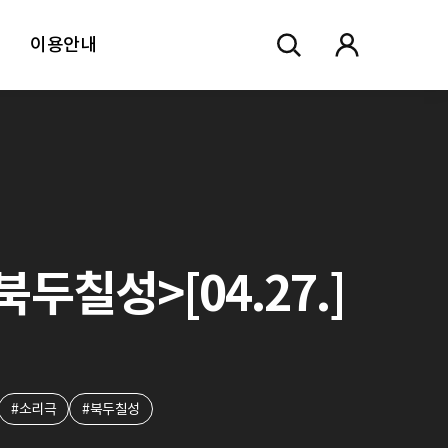
이용안내
두칠성>[04.27.]
#소리극
#북두칠성