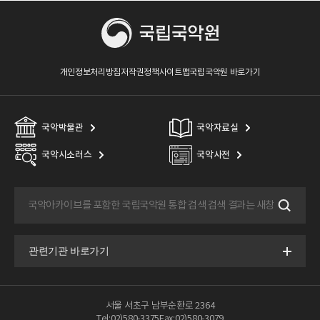
개인정보처리방침
저작권정책
사이트맵
국립국악원 바로가기
국악박물관
국악자료실
국악시소러스
국악사전
서울 서초구 남부순환로 2364
Tel:02)580-3375
Fax:02)580-3079