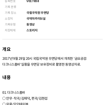
등록번호
V017658
기록 분류
기록 장소
국립국악원 우면당
소장처
국악아카이브실
기록유형
동영상
저장매체
스토리지
개요
2017년 9월 29일 20시 국립국악원 우면당에서 개최한 '금요공감:
다크니스품바'실황을 우면당 보유장비로 촬영한 동영상자료.
내용
01. 다크니스품바
○ 안무·작곡/김재덕, 편곡/김현섭
○ 무용/모던테이블