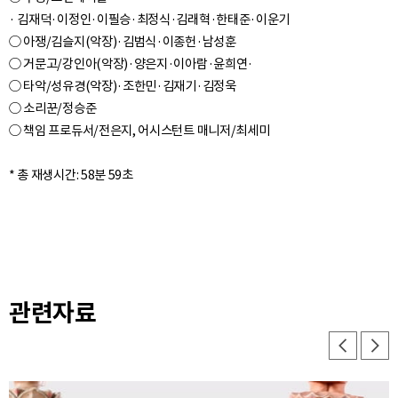
· 김재덕·이정인·이필승·최정식·김래혁·한태준·이운기
○ 아쟁/김슬지(악장)·김범식·이종헌·남성훈
○ 거문고/강인아(악장)·양은지·이아람·윤희연·
○ 타악/성유경(악장)·조한민·김재기·김정욱
○ 소리꾼/정승준
○ 책임 프로듀서/전은지, 어시스턴트 매니저/최세미
관련자료