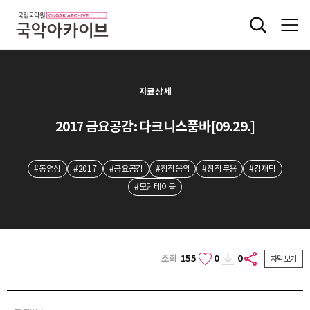
자료상세
2017 금요공감: 다크니스품바[09.29.]
#동영상
#2017
#금요공감
#창작음악
#창작무용
#김재덕
#모던테이블
조회
155
0
0
자막보기