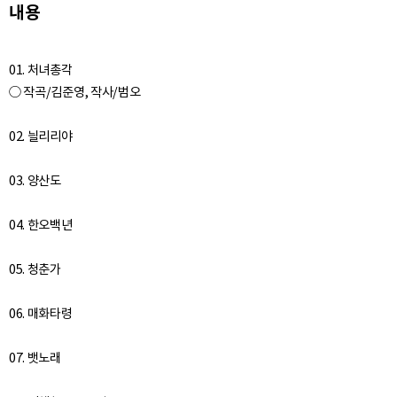
내용
01. 처녀총각
○ 작곡/김준영, 작사/범오
02. 늴리리야
03. 양산도
04. 한오백년
05. 청춘가
06. 매화타령
07. 뱃노래