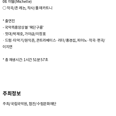
08. 미쉘(Michelle)
○ 작곡/존 레논, 작사/폴 매카트니
* 출연진
- 국악즉흥앙상블 '목단구름'
· 젓대/박재호, 가야금/이정표
· 드럼·타악기/원익준, 콘트라베이스·리더/홍경섭, 피아노·작곡·편곡/
이지연
주최정보
주최/국립국악원, 협찬/수림문화재단