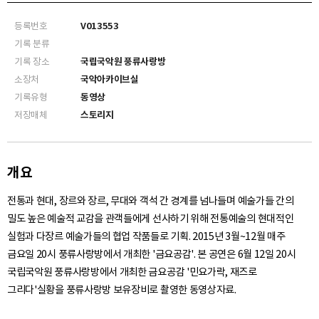
등록번호
V013553
기록 분류
기록 장소
국립국악원 풍류사랑방
소장처
국악아카이브실
기록유형
동영상
저장매체
스토리지
개요
전통과 현대, 장르와 장르, 무대와 객석 간 경계를 넘나들며 예술가들 간의
밀도 높은 예술적 교감을 관객들에게 선사하기 위해 전통예술의 현대적인
실험과 다장르 예술가들의 협업 작품들로 기획. 2015년 3월~12월 매주
금요일 20시 풍류사랑방에서 개최한 '금요공감'. 본 공연은 6월 12일 20시
국립국악원 풍류사랑방에서 개최한 금요공감 '민요가락, 재즈로
그리다'실황을 풍류사랑방 보유장비로 촬영한 동영상자료.