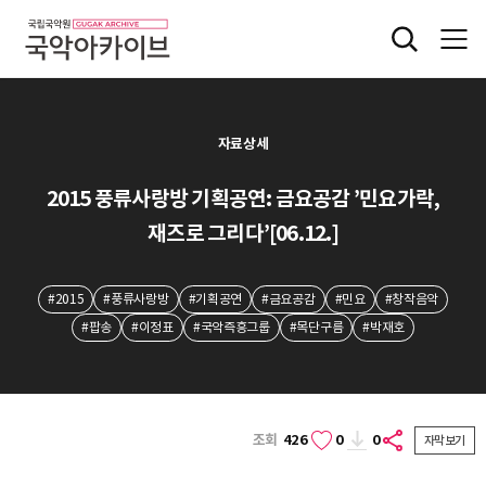
자료상세
2015 풍류사랑방 기획공연: 금요공감 ’민요가락,
재즈로 그리다’[06.12.]
#2015
#풍류사랑방
#기획공연
#금요공감
#민요
#창작음악
#팝송
#이정표
#국악즉흥그룹
#목단구름
#박재호
조회
426
0
0
자막보기