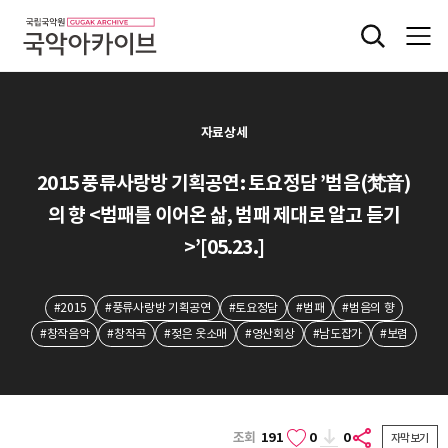
자료상세
2015 풍류사랑방 기획공연: 토요정담 ’범음(梵音)
의 향 <범패를 이어온 삶, 범패 제대로 알고 듣기
>’[05.23.]
#2015
#풍류사랑방 기획공연
#토요정담
#범패
#범음의 향
#창작음악
#창작곡
#젖은 옷소매
#영산회상
#남도잡가
#보렴
조회
191
0
0
자막보기