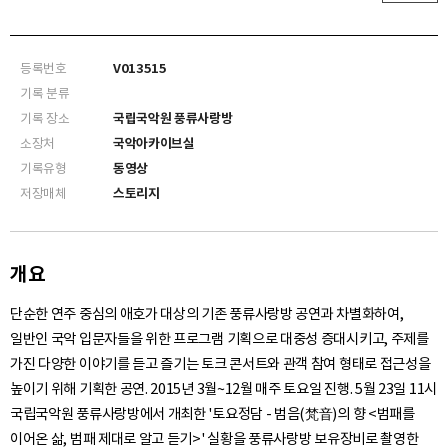
등록번호
V013515
기록 분류
기록 장소
국립국악원 풍류사랑방
소장처
국악아카이브실
기록유형
동영상
저장매체
스토리지
개요
단순한 연주 중심의 애호가 대상의 기존 풍류사랑방 공연과 차별화하여,
일반인 국악 입문자들을 위한 프로그램 기획으로 대중성 증대시키고, 주제를
가진 다양한 이야기를 듣고 즐기는 토크 콘서트와 관객 참여 형태로 접근성을
높이기 위해 기획한 공연. 2015년 3월~12월 매주 토요일 진행. 5월 23일 11시
국립국악원 풍류사랑방에서 개최한 '토요정담 - 범음(梵音)의 향 <범패를
이어온 삶, 범패 제대로 알고 듣기>' 실황을 풍류사랑방 보유장비로 촬영한