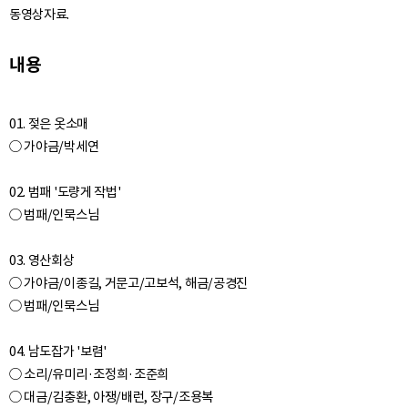
동영상자료.
내용
01. 젖은 옷소매
○ 가야금/박세연
02. 범패 '도량게 작법'
○ 범패/인묵스님
03. 영산회상
○ 가야금/이종길, 거문고/고보석, 해금/공경진
○ 범패/인묵스님
04. 남도잡가 '보렴'
○ 소리/유미리·조정희·조준희
○ 대금/김충환, 아쟁/배런, 장구/조용복