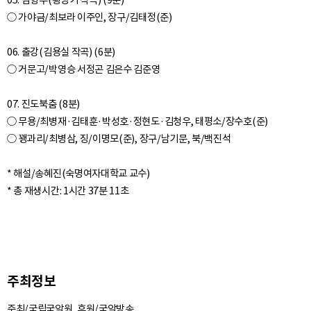
05. 침향무(황병기 작곡) (9분)
○ 가야금/최보라 이주인, 장구/김태정(준)
06. 출강(김용실 작곡) (6분)
○ 거문고/박영승 서정곤 김은수 김준영
07. 진도북춤 (8분)
○ 무용/최병재·김태훈·박성호·정현도·김청우, 태평소/장수호(준)
○ 꽹과리/최병삼, 징/이명모(준), 장구/남기문, 북/백진석
* 해설/송혜진(숙명여자대학교 교수)
주최정보
주최/국립국악원, 후원/국악방송