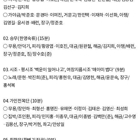
김선구·김지희
○ 가야금/박준호·문경아·이여진, 거문고/한민택·이재하·이선화, 아쟁/
김영길·윤서경·배런, 장구/정준호
02. 승무(한영숙류) (15분)
○ 무용/안덕기, 피리/황광엽·이호진, 대금/원완철, 해금/김지희, 아쟁/배런,
장구/정준호, 징/장수호(준)
03. 시조 - 평시조 '백운이 일어나고', 여창지름시조 '매아미 뱁다' (9분)
○ 노래/문현·박진희(준), 피리/홍현우, 대금/김영헌, 해금/윤문숙, 장구/
홍석복
04. 가인전목단 (10분)
○ 무용/장민하·최형선·홍명진·유재연·이정미·김태은·김영신·최성희
○ 집박/조인환, 피리/민지홍·이종무, 대금/이종범·김백만(준), 해금/고수영
·김용선, 장구/박거현, 좌고/안성일