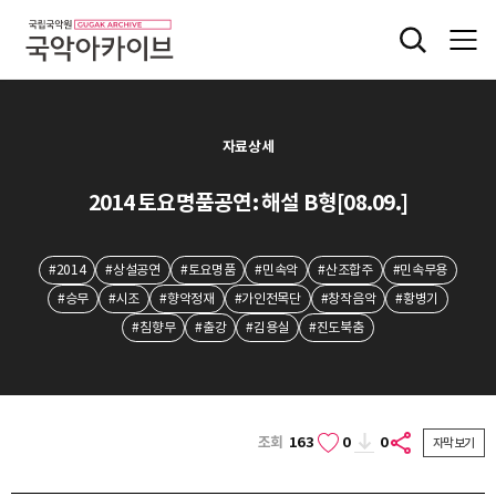
자료상세
2014 토요명품공연: 해설 B형[08.09.]
#2014
#상설공연
#토요명품
#민속악
#산조합주
#민속무용
#승무
#시조
#향악정재
#가인전목단
#창작음악
#황병기
#침향무
#출강
#김용실
#진도북춤
조회
163
0
0
자막보기