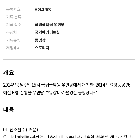
등록번호
V012480
기록 분류
기록 장소
국립국악원 우면당
소장처
국악아카이브실
기록유형
동영상
저장매체
스토리지
개요
2014년 8월 9일 15시 국립국악원 우면당에서 개최한 '2014 토요명품공연:
해설 B형'실황을 우면당 보유장비로 촬영한 동영상자료.
내용
01. 산조합주 (15분)
○ 피리/한세현·황광엽·이호진, 대금/문재덕·김충환·원완철, 해금/김정림·