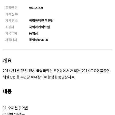
등록번호
V012159
기록 분류
기록 장소
국립국악원 우면당
소장처
국악아카이브실
기록유형
동영상
저장매체
동영상DVD-R
개요
2014년 1월 25일 15시 국립국악원 우면당에서 개최한 '2014 토요명품공연:
해설 C형'을 우면당 보유장비로 촬영한 동영상자료.
내용
01. 수제천 (12분)
○ 집박/이정규