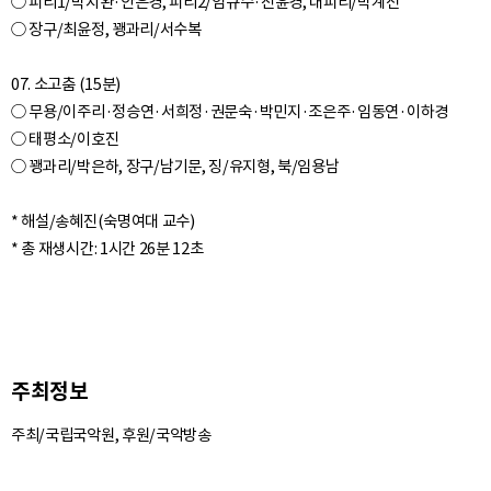
○ 피리1/박치완·안은경, 피리2/임규수·진윤경, 대피리/박계전
○ 장구/최윤정, 꽹과리/서수복
07. 소고춤 (15분)
○ 무용/이주리·정승연·서희정·권문숙·박민지·조은주·임동연·이하경
○ 태평소/이호진
○ 꽹과리/박은하, 장구/남기문, 징/유지형, 북/임용남
* 해설/송혜진(숙명여대 교수)
주최정보
주최/국립국악원, 후원/국악방송