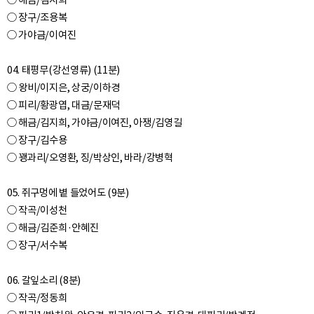
○ 해금/김지희
○ 장구/조용복
○ 가야금/이여진
04. 태평무(강선영류) (11분)
○ 왕비/이지은, 상궁/이하경
○ 피리/황광엽, 대금/문재덕
○ 해금/김지희, 가야금/이여진, 아쟁/김영길
○ 장구/김수용
○ 꽹과리/오영환, 징/박상인, 바라/강병혁
05. 쥐구멍에 볕 들었어도 (9분)
○ 작곡/이성천
○ 해금/김준희·안혜진
○ 장구/서수복
06. 갈잎소리 (8분)
○ 작곡/정동희