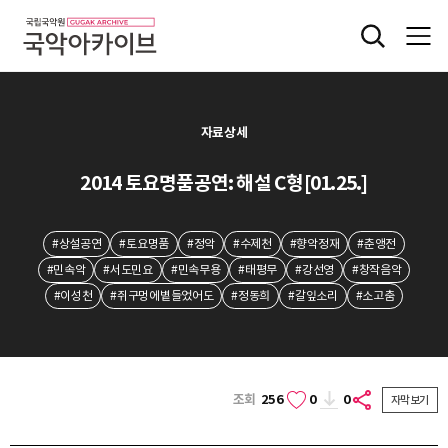
자료상세
2014 토요명품공연: 해설 C형[01.25.]
#상설공연
#토요명품
#정악
#수제천
#향악정재
#춘앵전
#민속악
#서도민요
#민속무용
#태평무
#강선영
#창작음악
#이성천
#쥐구멍에볕들었어도
#정동희
#갈잎소리
#소고춤
조회
256
0
0
자막보기