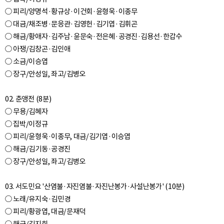
○ 피리/양명석·황규상·이건회·윤형욱·이종무
○ 대금/채조병·문응관·김영헌·김기엽·김휘곤
○ 해금/황애자·김주남·윤문숙·전은혜·공경진·김용선·한갑수
○ 아쟁/김창곤·김인애
○ 소금/이승엽
○ 장구/안성일, 좌고/김병오
02. 춘앵전 (8분)
○ 무용/김혜자
○ 집박/이정규
○ 피리/윤형욱·이종무, 대금/김기엽·이승엽
○ 해금/김기동·공경진
○ 장구/안성일, 좌고/김병오
03. 서도민요 '산염불·자진염불·자진난봉가·사설난봉가' (10분)
○ 노래/유지숙·김민경
○ 피리/황광엽, 대금/문재덕