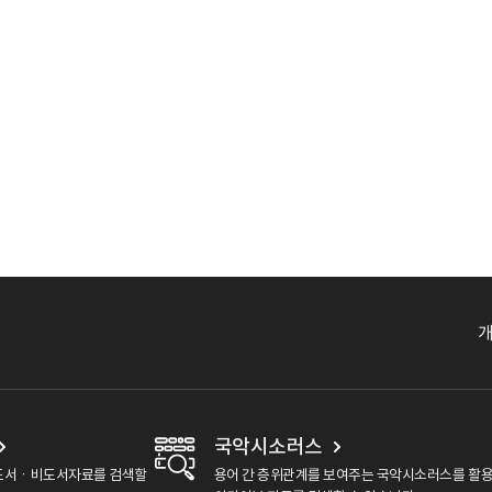
국악시소러스
도서ㆍ비도서자료를 검색할
용어 간 층위관계를 보여주는 국악시소러스를 활