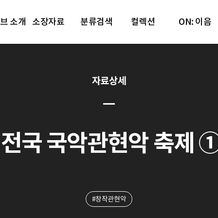
브 소개
소장자료
분류검색
컬렉션
ON: 이음
자료상세
전국 국악관현악 축제 ① [1
#창작관현악