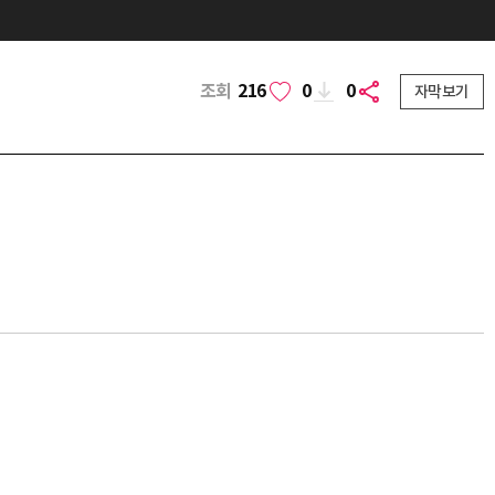
조회
216
0
0
자막보기