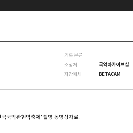
기록 분류
국악아카이브실
소장처
BETACAM
저장매체
: 전국국악관현악축제' 촬영 동영상자료.