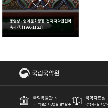
동영상 - 송이 문화광장: 전국 국악관현악
축제 ② [1996.11.21]
국악박물관
국악자료실
국악박물관 소장품을 검색할 수
국악자료실 소장 