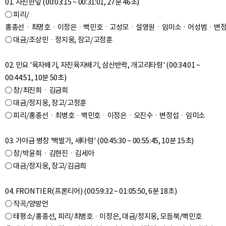
01. 자진한잎 (00:03:15 ~ 00:31:01, 27분 46초)
○ 피리/
홍종선ㆍ최명호ㆍ이정은ㆍ백민호ㆍ고성모ㆍ설영원ㆍ임미소ㆍ어성범ㆍ변
○ 대금/조상민ㆍ정지웅, 장고/고정훈
02. 민요 '육자배기, 자진육자배기, 삼산반락, 개고리타령' (00:34:01 ~
00:44:51, 10분 50초)
○ 창/최진희ㆍ김금희
○ 대금/정지웅, 장고/고정훈
○ 피리/홍종선ㆍ최병호ㆍ백민호ㆍ이정은ㆍ오진수ㆍ변정섭ㆍ임미소
03. 가야금 병창 '백발가, 새타령' (00:45:30 ~ 00:55:45, 10분 15초)
○ 창/박윤희ㆍ김현진ㆍ김세아
○ 대금/정지웅, 장고/김금희
04. FRONTIER(프론티어) (00:59:32 ~ 01:05:50, 6분 18초)
○ 작곡/양방언
○ 태평소/홍종선, 피리/최병호ㆍ이정은, 대금/정지웅, 모듬북/백민호