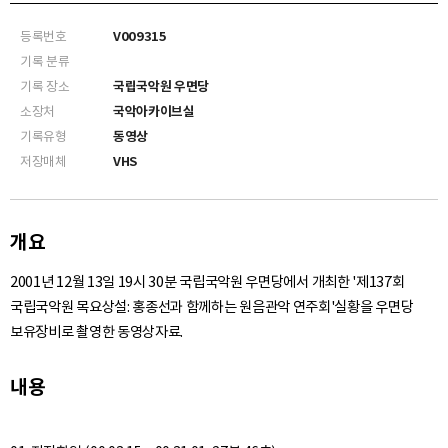
등록번호
V009315
기록 분류
기록 장소
국립국악원 우면당
소장처
국악아카이브실
기록유형
동영상
저장매체
VHS
개요
2001년 12월 13일 19시 30분 국립국악원 우면당에서 개최한 '제137회
국립국악원 목요상설: 홍종선과 함께하는 원음관악 연주회'실황을 우면당
보유장비로 촬영한 동영상자료.
내용