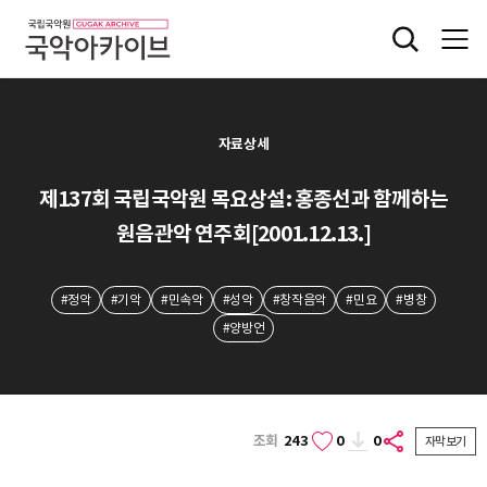
자료상세
제137회 국립국악원 목요상설: 홍종선과 함께하는
원음관악 연주회[2001.12.13.]
#정악
#기악
#민속악
#성악
#창작음악
#민요
#병창
#양방언
조회
243
0
0
자막보기