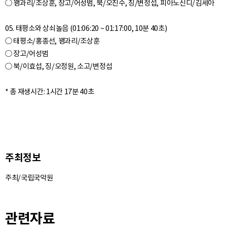
○ 꽹과리/조상훈, 장고/어성범, 북/오진수, 징/변정섭, 피아노신디/김세아
05. 태평소와 상쇠놀음 (01:06:20 ~ 01:17:00, 10분 40초)
○ 태평소/홍종선, 꽹과리/조상훈
○ 장고/어성범
○ 북/이효섭, 징/오정원, 소고/변정섭
주최정보
주최/국립국악원
관련자료