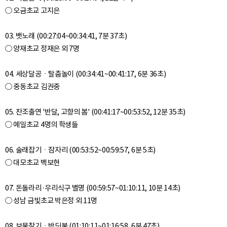
○ 오금초교 고지은
03. 뱃노래 (00:27:04~00:34:41, 7분 37초)
○ 양재초교 정재은 외 7명
04. 세상달공ㆍ탈춤놀이 (00:34:41~00:41:17, 6분 36초)
○ 중동초교 김권중
05. 찬조출연 '반달, 고향의 봄' (00:41:17~00:53:52, 12분 35초)
○ 예일초교 4명의 학생들
06. 술래잡기ㆍ잠자리 (00:53:52~00:59:57, 6분 5초)
○ 대모초교 백보현
07. 돈돌라리·우리식구 별명 (00:59:57~01:10:11, 10분 14초)
○ 성남 금빛초교 박은정 외 11명
08. 보물찾기ㆍ반딧불 (01:10:11~01:16:58, 6분 47초)