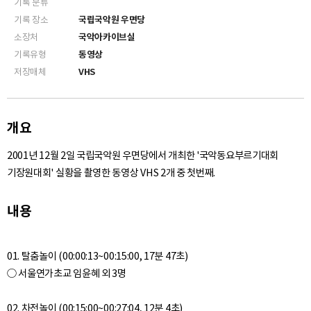
기록 분류
기록 장소
국립국악원 우면당
소장처
국악아카이브실
기록유형
동영상
저장매체
VHS
개요
2001년 12월 2일 국립국악원 우면당에서 개최한 '국악동요부르기대회
기장원대회' 실황을 촬영한 동영상 VHS 2개 중 첫번째.
내용
01. 탈춤놀이 (00:00:13~00:15:00, 17분 47초)
○ 서울연가초교 임윤혜 외 3명
02. 차전놀이 (00:15:00~00:27:04, 12분 4초)