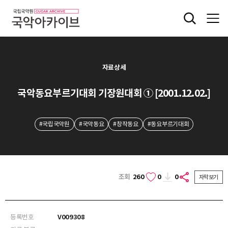
자료상세
국악동요부르기대회 기장원대회 ① [2001.12.02.]
#국립국악원
#국악동요
#창작동요
#동요부르기대회
조회
260
0
0
자막보기
등록번호
V009308