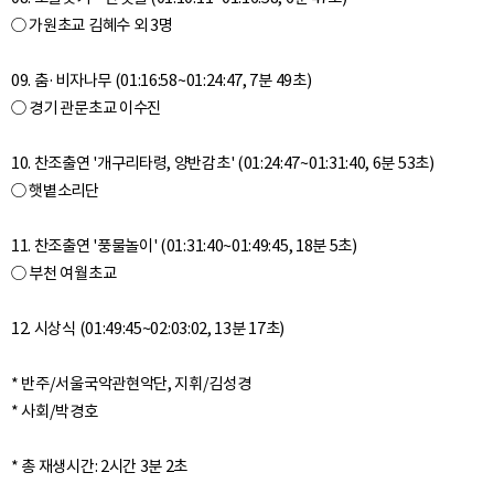
○ 가원초교 김혜수 외 3명
09. 춤·비자나무 (01:16:58~01:24:47, 7분 49초)
○ 경기 관문초교 이수진
10. 찬조출연 '개구리타령, 양반감초' (01:24:47~01:31:40, 6분 53초)
○ 햇볕소리단
11. 찬조출연 '풍물놀이' (01:31:40~01:49:45, 18분 5초)
○ 부천 여월초교
12. 시상식 (01:49:45~02:03:02, 13분 17초)
* 반주/서울국악관현악단, 지휘/김성경
* 사회/박경호