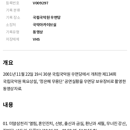
등록번호
V009297
기록 분류
기록 장소
국립국악원 우면당
소장처
국악아카이브실
기록유형
동영상
저장매체
VHS
개요
2001년 11월 22일 19시 30분 국립국악원 우면당에서 개최한 제134회
국립국악원 목요상설, '정은혜 무용단' 공연실황을 우면당 보유장비로 촬영한
동영상자료.
내용
01. 미얄삼천리 '열림, 혼인잔치, 신방, 출산과 금실, 환난과 세월, 무너진 강산,