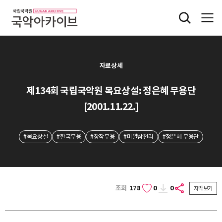
자료상세
제134회 국립국악원 목요상설: 정은혜 무용단
[2001.11.22.]
#목요상설
#한국무용
#창작무용
#미얄삼천리
#정은혜 무용단
조회
178
0
0
자막보기