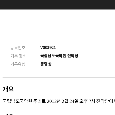
V008921
등록번호
국립남도국악원 진악당
기록 장소
동영상
기록유형
개요
국립남도국악원 주최로 2012년 2월 24일 오후 7시 진악당