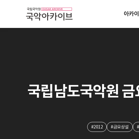
아카이
국립남도국악원 금요상설
#2012
#금요상설