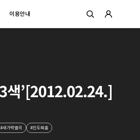
이용안내
[2012.02.24.]
#새가락별곡
#진도북춤