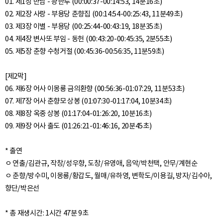
01. 제1장 만남 - 광한루 (00:00:37-00:14:53, 14분16초)
02. 제2장 사랑 - 부용당 춘향집 (00:14:54-00:25:43, 11분49초)
03. 제3장 이별 - 부용당 (00:25:44-00:43:19, 18분35초)
04. 제4장 변사또 부임 - 동헌 (00:43:20-00:45:35, 2분55초)
05. 제5장 춘향 수청거절 (00:45:36-00:56:35, 11분59초)
[제2막]
06. 제6장 어사 이몽룡 금의환향 (00:56:36-01:07:29, 11분53초)
07. 제7장 어사 춘향모 상봉 (01:07:30-01:17:04, 10분34초)
08. 제8장 옥중 상봉 (01:17:04-01:26:20, 10분16초)
09. 제9장 어사 출도 (01:26:21-01:46:16, 20분45초)
* 출연
ㅇ 연출/김관규, 작창/성우향, 도창/유영애, 음악/박천택, 안무/계현순
ㅇ 춘향/방수미, 이몽룡/황갑도, 월매/유하영, 변학도/이용길, 방자/김수아,
향단/박은선