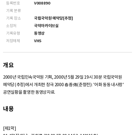
등록번호
V008890
기록 분류
기록 장소
국립국악원 예악당[추정]
소장처
국악아카이브실
기록유형
동영상
저장매체
VHS
개요
2000년 국립민속국악원 기획, 2000년 5월 29일 19시 30분 국립국악원
예악당(추정)에서 개최한 창극 2000 春香傳(춘향전): '어화 둥둥 내사랑'
공연실황을 촬영한 동영상자료.
내용
[제1막]