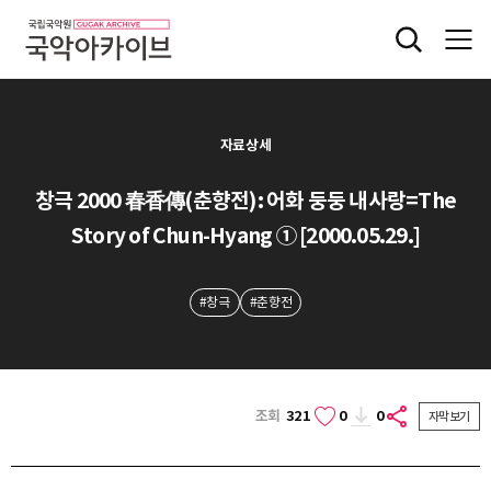
자료상세
창극 2000 春香傳(춘향전): 어화 둥둥 내사랑=The
Story of Chun-Hyang ① [2000.05.29.]
#창극
#춘향전
조회
321
0
0
자막보기