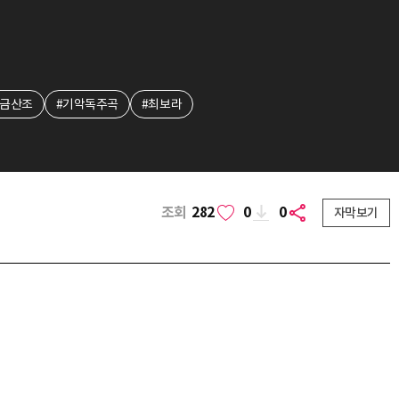
야금산조
#기악독주곡
#최보라
조회
282
0
0
자막보기