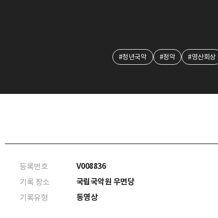
#청년국악
#정악
#영산회상
V008836
등록번호
국립국악원 우면당
기록 장소
동영상
기록유형