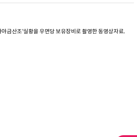
호류 가야금산조'실황을 우면당 보유장비로 촬영한 동영상자료.