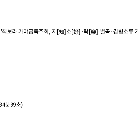
개최한 '최보라 가야금독주회, 지[知]호[好]·락[樂]-별곡·김병
34분39초)