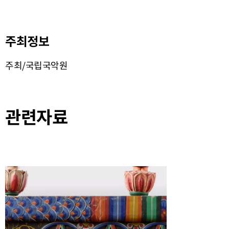
주최정보
주최/국립국악원
관련자료