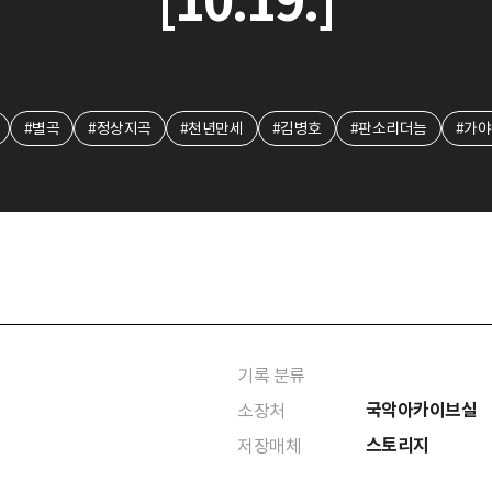
[10.19.]
#별곡
#정상지곡
#천년만세
#김병호
#판소리더늠
#가
기록 분류
국악아카이브실
소장처
스토리지
저장매체