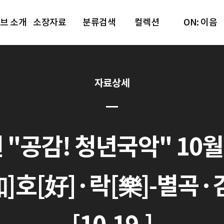
브 소개
소장자료
분류검색
컬렉션
ON: 이음
자료상세
 "공감! 청년국악" 10월
知]호[好]·락[樂]-별곡