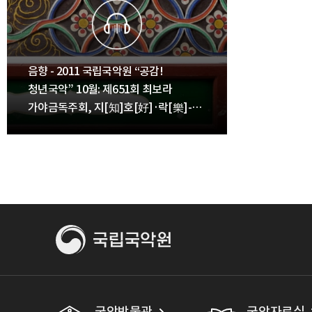
음향 - 2011 국립국악원 “공감!
청년국악” 10월: 제651회 최보라
가야금독주회, 지[知]호[好]·락[樂]-
별곡·김병호류 가야금산조[10.19.]
국악박물관
국악자료실