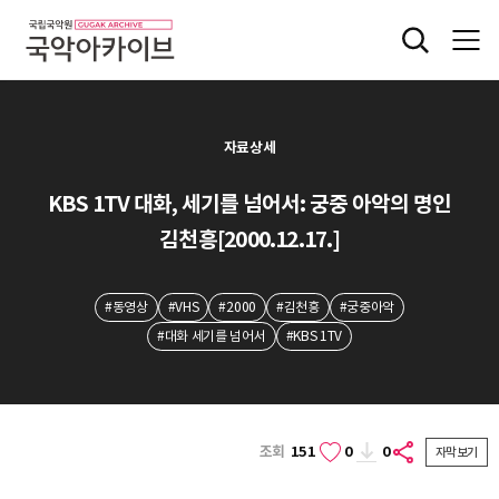
자료상세
KBS 1TV 대화, 세기를 넘어서: 궁중 아악의 명인
김천흥[2000.12.17.]
#동영상
#VHS
#2000
#김천흥
#궁중아악
#대화 세기를 넘어서
#KBS 1TV
조회
151
0
0
자막보기