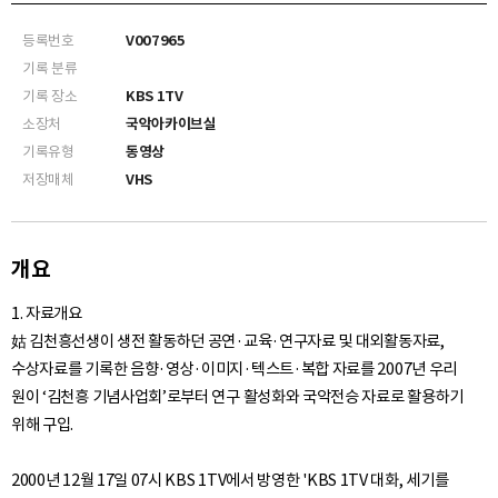
등록번호
V007965
기록 분류
기록 장소
KBS 1TV
소장처
국악아카이브실
기록유형
동영상
저장매체
VHS
개요
1. 자료개요
姑 김천흥선생이 생전 활동하던 공연·교육·연구자료 및 대외활동자료,
수상자료를 기록한 음향·영상·이미지·텍스트·복합 자료를 2007년 우리
원이 ‘김천흥 기념사업회’로부터 연구 활성화와 국악전승 자료로 활용하기
위해 구입.
2000년 12월 17일 07시 KBS 1TV에서 방영한 'KBS 1TV 대화, 세기를