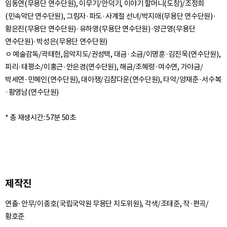
임동연(무용단 연수단원), 이무기/안덕기, 이야기 할머니(도창)/조정희
(민속악단 연수단원), 그림자·파도·사계절 선녀/박지애(무용단 연수단원)·
황은진(무용단 연수단원)·유하영(무용단 연수단원)·양근영(무용단
연수단원)·박성은(무용단 연수단원)
ㅇ 예술감독/곽태헌,음악지도/권성택, 대금·소금/이명훈·김진욱(연수단원),
피리·태평소/이홍근·안은경(연수단원), 해금/조혜령·여수연, 가야금/
박세연·민혜인(연수단원), 대아쟁/김참다운(연수단원), 타악/양재춘·서수복
·황영남(연수단원)
제작진
연출·안무/이종호(국립국악원 무용단 지도위원), 각색/조태준, 작·편곡/
황호준