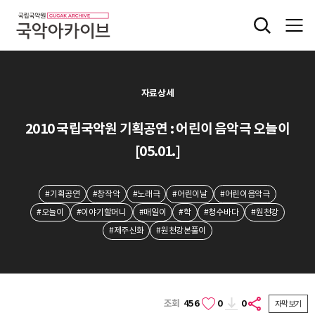
자료상세
2010 국립국악원 기획공연 : 어린이 음악극 오늘이
[05.01.]
#기획공연
#창작악
#노래극
#어린이날
#어린이음악극
#오늘이
#이야기할머니
#매일이
#학
#청수바다
#원천강
#제주신화
#원천강본풀이
조회
456
0
0
자막보기