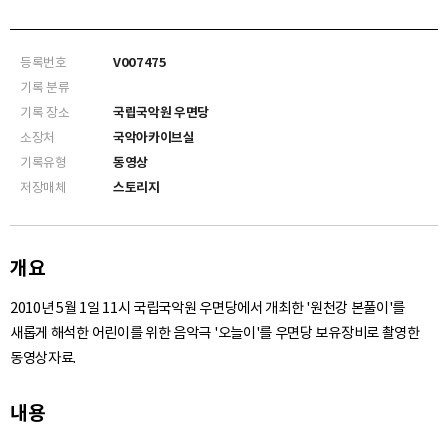
등록번호
V007475
기록 분류
기록 장소
국립국악원 우면당
소장처
국악아카이브실
기록유형
동영상
저장매체
스토리지
개요
2010년 5월 1일 11시 국립국악원 우면당에서 개최한 '원천강 본풀이'를
새롭게 해석한 어린이를 위한 음악극 '오늘이'를 우면당 보유장비로 촬영한
동영상자료.
내용