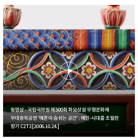
동영상 - 국립국악원 제500회 화요상설 무형문화재
무대종목공연 '예혼이 숨쉬는 공간' : 예인-시대를 초월한
향기 C2T2[2006.10.24.]