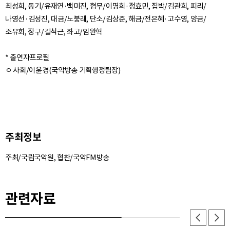
최성희, 동기/유재연·백미진, 협무/이명희·정효민, 집박/김관희, 피리/
나영선·김성진, 대금/노붕래, 단소/김상준, 해금/전은혜·고수영, 양금/
조유회, 장구/길석근, 좌고/임완혁
* 출연자프로필
주최정보
주최/국립국악원, 협찬/국악FM방송
관련자료