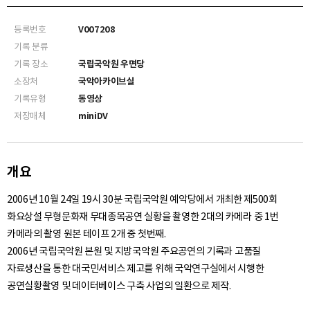
등록번호
V007208
기록 분류
기록 장소
국립국악원 우면당
소장처
국악아카이브실
기록유형
동영상
저장매체
miniDV
개요
2006년 10월 24일 19시 30분 국립국악원 예악당에서 개최한 제500회
화요상설 무형문화재 무대종목공연 실황을 촬영한 2대의 카메라 중 1번
카메라의 촬영 원본 테이프 2개 중 첫번째.
2006년 국립국악원 본원 및 지방국악원 주요공연의 기록과 고품질
자료생산을 통한 대국민서비스 제고를 위해 국악연구실에서 시행한
공연실황촬영 및 데이터베이스 구축 사업의 일환으로 제작.