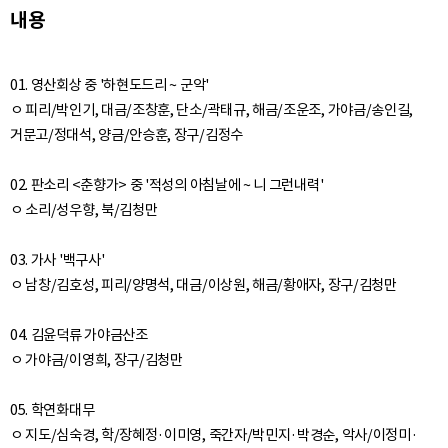
내용
01. 영산회상 중 '하현도드리 ~ 군악'
ㅇ 피리/박인기, 대금/조창훈, 단소/곽태규, 해금/조운조, 가야금/송인길,
거문고/정대석, 양금/안승훈, 장구/김정수
02. 판소리 <춘향가> 중 '적성의 아침날에 ~ 니 그런내력'
ㅇ 소리/성우향, 북/김청만
03. 가사 '백구사'
ㅇ 남창/김호성, 피리/양명석, 대금/이상원, 해금/황애자, 장구/김청만
04. 김윤덕류 가야금산조
ㅇ 가야금/이영희, 장구/김청만
05. 학연화대무
ㅇ 지도/심숙경, 학/장혜정·이미영, 죽간자/박민지·박경순, 악사/이정미·