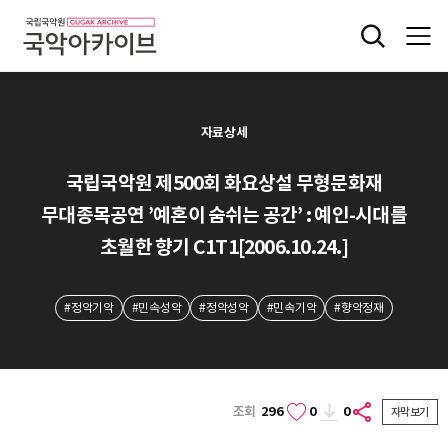
자료상세
국립국악원 제500회 화요상설 무형문화재
무대종목공연 ’예혼이 숨쉬는 공간’ : 예인-시대를
초월한 향기 C1T1[2006.10.24.]
#정악기악
#민속성악
#정악성악
#민속기악
#향악정재
조회
296
0
0
자막보기