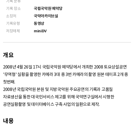
기록 분류
기록 장소
국립국악원 예악당
소장처
국악아카이브실
기록유형
동영상
저장매체
miniDV
개요
2008년 4월 26일 17시 국립국악원 예악당에서 개최한 2008 토요상설공연
'무역형' 실황을 촬영한 카메라 3대 중 3번 카메라의 촬영 원본 테이프 2개 중
첫번째.
2008년 국립국악원 본원 및 지방국악원 주요공연의 기록과 고품질
자료생산을 통한 대국민서비스 제고를 위해 국악연구실에서 시행한
공연실황촬영 및 데이터베이스 구축 사업의 일환으로 제작.
내용