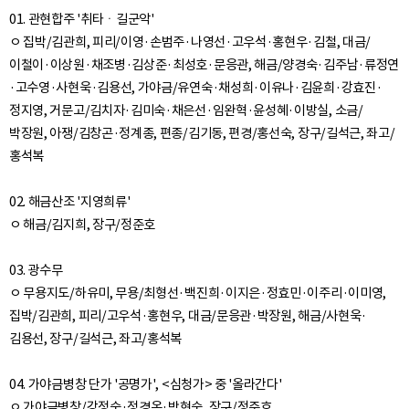
01. 관현합주 '취타ㆍ길군악'
ㅇ 집박/김관희, 피리/이영·손범주·나영선·고우석·홍현우·김철, 대금/
이철이·이상원·채조병·김상준·최성호·문응관, 해금/양경숙·김주남·류정연
·고수영·사현욱·김용선, 가야금/유연숙·채성희·이유나·김윤희·강효진·
정지영, 거문고/김치자·김미숙·채은선·임완혁·윤성혜·이방실, 소금/
박장원, 아쟁/김창곤·정계종, 편종/김기동, 편경/홍선숙, 장구/길석근, 좌고/
홍석복
02. 해금산조 '지영희류'
ㅇ 해금/김지희, 장구/정준호
03. 광수무
ㅇ 무용지도/하유미, 무용/최형선·백진희·이지은·정효민·이주리·이미영,
집박/김관희, 피리/고우석·홍현우, 대금/문응관·박장원, 해금/사현욱·
김용선, 장구/길석근, 좌고/홍석복
04. 가야금병창 단가 '공명가', <심청가> 중 '올라간다'
ㅇ 가야금병창/강정숙·정경옥·박현숙, 장구/정준호