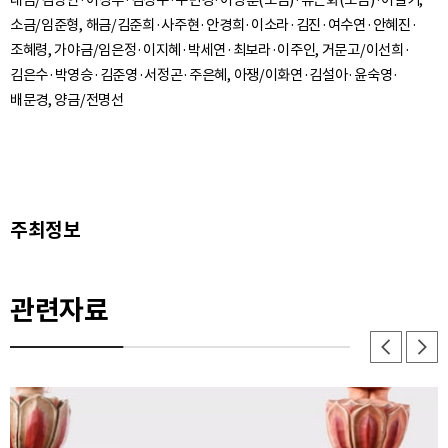
대금/김상연·이창우·김정수·주민경·이명훈(소금)·류근화(소금)·이필기,
소금/임준형, 해금/김준희·사주현·안경희·이소라·김진·여수연·안혜진·
조혜령, 가야금/임은정·이지혜·박세연·최보라·이주인, 거문고/이선희·
김은수·박영승·김준영·서정곤·주은혜, 아쟁/이화연·김설아·윤숙영·
주최정보
관련자료