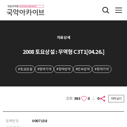
자료상세
2008 토요상설 : 무역형 C3T1[04.26.]
#토요상설
#정악기악
#정악성악
#민속성악
#창작기악
조회
363
0
0
자막보기
등록번호
V007158