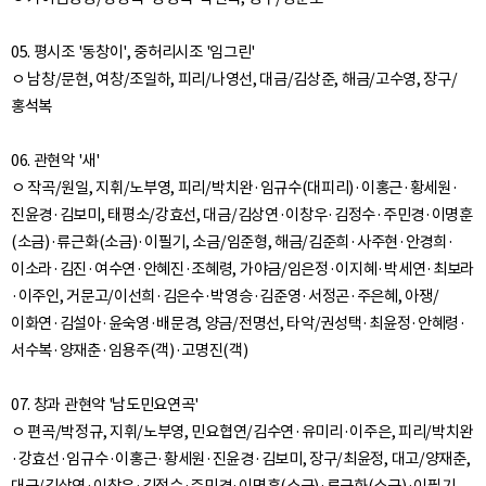
05. 평시조 '동창이', 중허리시조 '임그린'
ㅇ 남창/문현, 여창/조일하, 피리/나영선, 대금/김상준, 해금/고수영, 장구/
홍석복
06. 관현악 '새'
ㅇ 작곡/원일, 지휘/노부영, 피리/박치완·임규수(대피리)·이홍근·황세원·
진윤경·김보미, 태평소/강효선, 대금/김상연·이창우·김정수·주민경·이명훈
(소금)·류근화(소금)·이필기, 소금/임준형, 해금/김준희·사주현·안경희·
이소라·김진·여수연·안혜진·조혜령, 가야금/임은정·이지혜·박세연·최보라
·이주인, 거문고/이선희·김은수·박영승·김준영·서정곤·주은혜, 아쟁/
이화연·김설아·윤숙영·배문경, 양금/전명선, 타악/권성택·최윤정·안혜령·
서수복·양재춘·임용주(객)·고명진(객)
07. 창과 관현악 '남도민요연곡'
ㅇ 편곡/박정규, 지휘/노부영, 민요협연/김수연·유미리·이주은, 피리/박치완
·강효선·임규수·이홍근·황세원·진윤경·김보미, 장구/최윤정, 대고/양재춘,