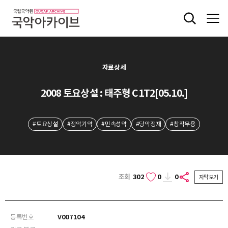
자료상세
2008 토요상설 : 태주형 C1T2[05.10.]
#토요상설
#정악기악
#민속성악
#당악정재
#창작무용
조회
302
0
0
자막보기
등록번호
V007104