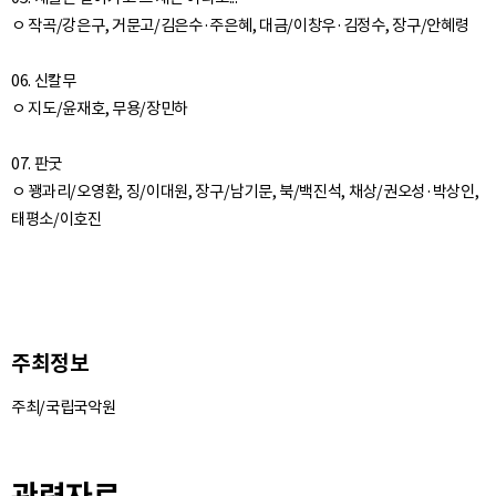
ㅇ 작곡/강은구, 거문고/김은수·주은혜, 대금/이창우·김정수, 장구/안혜령
06. 신칼무
ㅇ 지도/윤재호, 무용/장민하
07. 판굿
ㅇ 꽹과리/오영환, 징/이대원, 장구/남기문, 북/백진석, 채상/권오성·박상인,
주최정보
주최/국립국악원