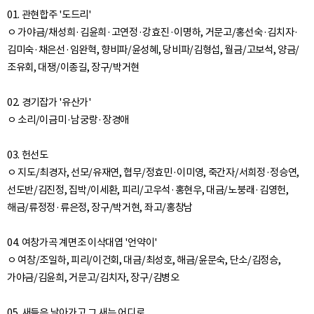
01. 관현합주 '도드리'
ㅇ 가야금/채성희·김윤희·고연정·강효진·이명하, 거문고/홍선숙·김치자·
김미숙·채은선·임완혁, 향비파/윤성혜, 당비파/김형섭, 월금/고보석, 양금/
조유회, 대쟁/이종길, 장구/박거현
02. 경기잡가 '유산가'
ㅇ 소리/이금미·남궁랑·장경애
03. 헌선도
ㅇ 지도/최경자, 선모/유재연, 협무/정효민·이미영, 죽간자/서희정·정승연,
선도반/김진정, 집박/이세환, 피리/고우석·홍현우, 대금/노붕래·김영헌,
해금/류정정·류은정, 장구/박거현, 좌고/홍창남
04. 여창가곡 계면조 이삭대엽 '언약이'
ㅇ 여창/조일하, 피리/이건회, 대금/최성호, 해금/윤문숙, 단소/김정승,
가야금/김윤희, 거문고/김치자, 장구/김병오
05. 새들은 날아가고 그 새는 어디로...