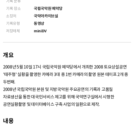
기록 분류
기록 장소
국립국악원 예악당
소장처
국악아카이브실
기록유형
동영상
저장매체
miniDV
개요
2008년 5월 10일 17시 국립국악원 예악당에서 개최한 2008 토요상설공연
'태주형' 실황을 촬영한 카메라 3대 중 1번 카메라의 촬영 원본 테이프 2개 중
두번째.
2008년 국립국악원 본원 및 지방국악원 주요공연의 기록과 고품질
자료생산을 통한 대국민서비스 제고를 위해 국악연구실에서 시행한
공연실황촬영 및 데이터베이스 구축 사업의 일환으로 제작.
내용