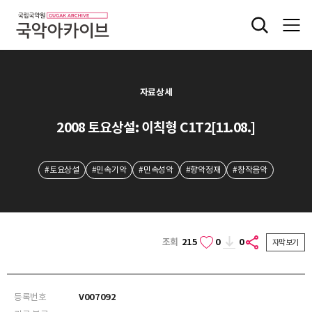
자료상세
2008 토요상설: 이칙형 C1T2[11.08.]
#토요상설
#민속기악
#민속성악
#향악정재
#창작음악
조회
215
0
0
자막보기
등록번호
V007092