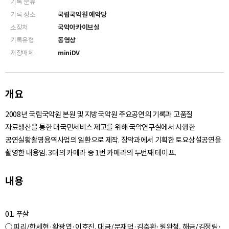
기록 분류
기록 장소
국립국악원 예악당
소장처
국악아카이브실
기록유형
동영상
저장매체
miniDV
개요
2008년 국립국악원 본원 및 지방국악원 주요공연의 기록과 고품질
자료생산을 통한 대국민서비스 제고를 위해 국악연구실에서 시행한
공연실황촬영용역사업의 일환으로 제작. 장악과에서 기획한 토요상설공연을
촬영한 내용임. 3대의 카메라 중 1번 카메라의 두번째 테이프.
내용
01. 푸살
○ 피리/한세현·황광엽·이호진, 대금/문재덕·김충환·원완철, 해금/김정림·