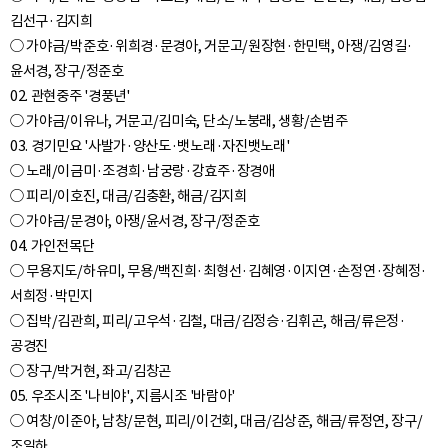
김선구·김지희
○ 가야금/박준호·위희경·문경아, 거문고/원장현·한민택, 아쟁/김영길·
윤서경, 장구/정준호
02. 관현중주 '경풍년'
○ 가야금/이유나, 거문고/김미숙, 단소/노붕래, 생황/손범주
03. 경기민요 '사발가·양산도·뱃노래·자진뱃노래'
○ 노래/이금미·조경희·남궁랑·강효주·장경애
○ 피리/이호진, 대금/김충환, 해금/김지희
○ 가야금/문경아, 아쟁/윤서경, 장구/정준호
04. 가인전목단
○ 무용지도/하유미, 무용/백진희·최형선·김혜영·이지연·손정연·장혜정·
서희정·박민지
○ 집박/김관희, 피리/고우석·김철, 대금/김정승·김휘곤, 해금/류은정·
공경진
○ 장구/박거현, 좌고/김창곤
05. 우조시조 '나비야', 지름시조 '바람아'
○ 여창/이준아, 남창/문현, 피리/이건회, 대금/김상준, 해금/류정연, 장구/
조일하