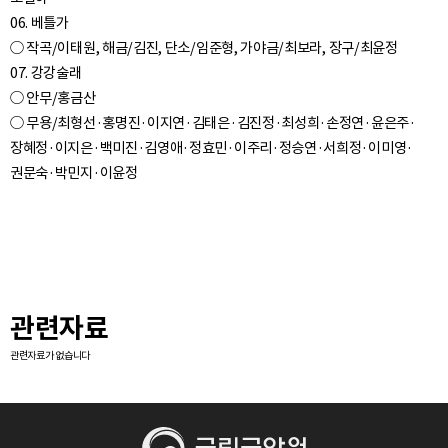
06. 베틀가
○ 작곡/이태원, 해금/김진, 단소/임준형, 가야금/최보라, 장구/최윤정
07. 강강술래
○ 안무/홍금산
○ 무용/최형선·홍명진·이지연·김태은·김진정·최성희·손정연·윤은주·
장혜정·이지은·백미진·김영애·정효민·이주리·정승연·서희정·이미영·
관련자료
관련자료가 없습니다