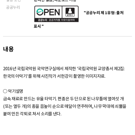
14. 특종 - 이미지
공공누리
"공공누리 제 1유형: 출처
15. 영고 - 이미지
표시 "
16. 영고 - 이미지
내용
17. 뇌도 - 이미지
18. 뇌도 - 이미지
2016년 국립국악원 국악연구실에서 제작한 '국립국악원 교양총서 제2집:
한국의 아악기'를 위해 사진작가 서헌강이 촬영한 이미지자료.
19. 뇌고 - 이미지
○ 악기설명
20. 뇌고 - 이미지
금속 재료로 만드는 유율 타악기. 편종은 두 단으로 된 나무틀에 열여섯 개
(또는 열두 개)의 종을 음높이 순으로 매달아 연주하며, 나무 막대에 쇠뿔을
21. 휘 - 이미지
22. 휘 - 이미지