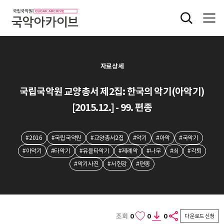
자료상세
국립국악원 교양총서 제2집: 한국의 악기(아악기)
[2015.12.] - 99. 편종
#2016
#국립국악원
#교양총서2집
#악기
#아악
#국악기
#아악기
#타악기
#유율타악기
#제례악
#나무
#쇠
#각퇴
#악기사진
#서헌강
#편종
조회
0
0
0
다운로드 신청