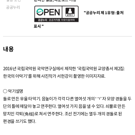
14. 특종 - 이미지
공공누리
"공공누리 제 1유형: 출처
15. 영고 - 이미지
표시 "
16. 영고 - 이미지
내용
17. 뇌도 - 이미지
18. 뇌도 - 이미지
2016년 국립국악원 국악연구실에서 제작한 '국립국악원 교양총서 제2집:
한국의 아악기'를 위해 사진작가 서헌강이 촬영한 이미지자료.
19. 뇌고 - 이미지
○ 악기설명
20. 뇌고 - 이미지
돌로 만든 유율 타악기. 음높이가 각각 다른 열여섯 개의 ‘ㄱ’ 자 모양 경돌을 두
단의 틀에 매달아 놓고 연주한다. 열여섯 가지 음을 낼 수 있다. 쇠뿔로 만든
21. 휘 - 이미지
망치인 각퇴(角槌)로 쳐서 연주한다. 조선 전기에는 열두 개의 경돌로 된
22. 휘 - 이미지