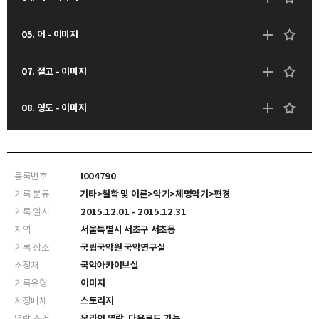
05. 어 - 이미지
07. 절고 - 이미지
08. 영도 - 이미지
09. 영도 - 이미지
등록번호
I004790
10. 노도 - 이미지
기록 분류
기타>철학 및 이론>악기>체명악기>편경
기록 일시
2015.12.01 - 2015.12.31
11. 노도 - 이미지
지역
서울특별시 서초구 서초동
기록 장소
국립국악원 국악연구실
12. 특경 - 이미지
소장처
국악아카이브실
기록유형
이미지
13. 특종 - 이미지
저장매체
스토리지
열람 조건
온라인 열람, 다운로드 가능