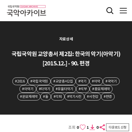
자료상세
국립국악원 교양총서 제2집: 한국의 악기(아악기)
[2015.12.] - 90. 편경
#2016
#국립국악원
#교양총서2집
#악기
#아악
#국악기
#아악기
#타악기
#유율타악기
#석부
#종묘제례악
#문묘제례악
#돌
#각퇴
#악기사진
#서헌강
#편경
조회
0
1
0
다운로드 신청