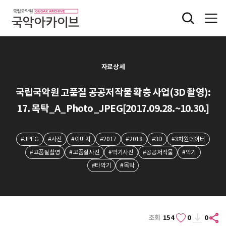
자료상세
국립국악원 고품질 공공저작물 확충 사업(3D 촬영):
17. 목탁_A_Photo_JPEG[2017.09.28.~10.30.]
#JPEG
#사진
#이미지
#2017
#2018
#3D
#3차원데이터
#고품질촬영
#고품질사진
#악기사진
#공공저작물
#악기
#타악기
#목탁
조회
154
0
0