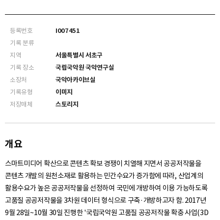
등록번호
I007451
기록 분류
지역
서울특별시 서초구
기록 장소
국립국악원 국악연구실
소장처
국악아카이브실
기록유형
이미지
저장매체
스토리지
개요
스마트미디어 확산으로 콘텐츠 확보 경쟁이 치열해 지면서 공공저작물을
콘텐츠 개발의 원천소재로 활용하는 민간수요가 증가함에 따라, 산업계의
활용수요가 높은 공공저작물을 선정하여 국민에 개방하여 이용 가능하도록
고품질 공공저작물을 3차원 데이터 형식으로 구축·개방하고자 함. 2017년
9월 28일~10월 30일 진행한 '국립국악원 고품질 공공저작물 확충 사업(3D