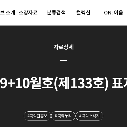
브 소개
소장자료
분류검색
컬렉션
ON: 이음
자료상세
09+10월호(제133호) 
#국악원홍보
# 국악누리
# 국악소식지