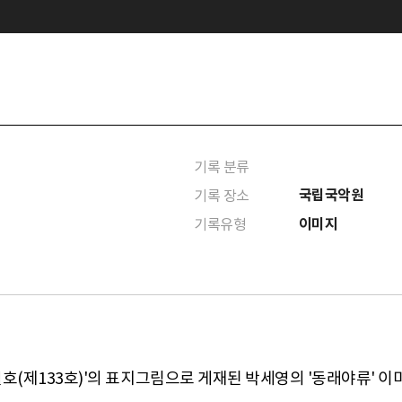
기록 분류
국립국악원
기록 장소
이미지
기록유형
0월호(제133호)'의 표지그림으로 게재된 박세영의 '동래야류' 이