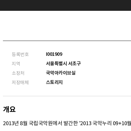
I001909
등록번호
서울특별시 서초구
지역
국악아카이브실
소장처
스토리지
저장매체
개요
2013년 8월 국립국악원에서 발간한 '2013 국악누리 09+1