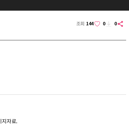
조회
144
0
0
미지자료.