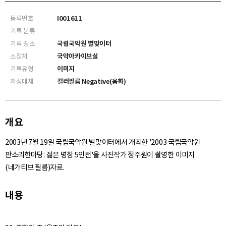
등록번호
I001611
기록 분류
기록 장소
국립국악원 별맞이터
소장처
국악아카이브실
기록유형
이미지
저장매체
컬러필름 Negative(음화)
개요
2003년 7월 19일 국립국악원 별맞이터에서 개최한 '2003 국립국악원
판소리한마당: 젊은 명창 5인전'을 사진작가 정주원이 촬영한 이미지
(네가티브 필름)자료.
내용