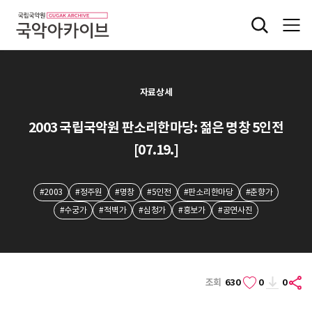
자료상세
2003 국립국악원 판소리한마당: 젊은 명창 5인전
[07.19.]
#2003
#정주원
#명창
#5인전
#판소리한마당
#춘향가
#수궁가
#적벽가
#심청가
#흥보가
#공연사진
조회
630
0
0