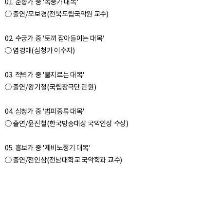
01. 춘향가 중 '옥중가 대목'
○ 출연/모보경(전북도립국악원 교수)
02. 수궁가 중 '토끼 잡아들이는 대목'
○ 염경애(심청가 이수자)
03. 적벽가 중 '불지르는 대목'
○ 출연/왕기철(국립창극단 단원)
04. 심청가 중 '범피중류 대목'
○ 출연/윤진철(한국방송대상 국악인상 수상)
05. 흥보가 중 '제비노정기 대목'