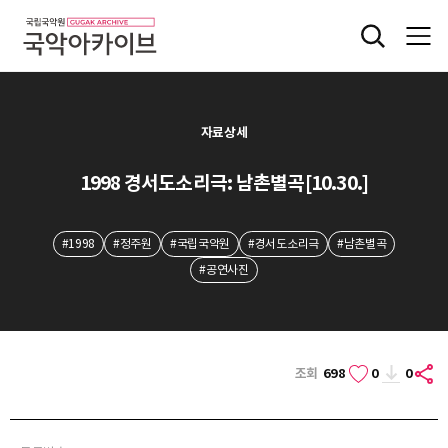
자료상세
1998 경서도소리극: 남촌별곡[10.30.]
#1998
#정주원
#국립국악원
#경서도소리극
#남촌별곡
#공연사진
조회
698
0
0