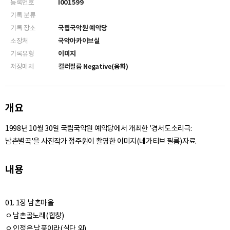
등록번호
I001599
기록 분류
기록 장소
국립국악원 예악당
소장처
국악아카이브실
기록유형
이미지
저장매체
컬러필름 Negative(음화)
개요
1998년 10월 30일 국립국악원 예악당에서 개최한 '경서도소리극:
남촌별곡'을 사진작가 정주원이 촬영한 이미지(네가티브 필름)자료.
내용
01. 1장 남촌마을
ㅇ 남촌골노래(합창)
ㅇ 인정은 남풍이라(실단 외)