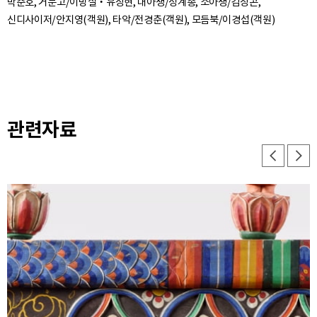
박준호, 거문고/이방실‧유창현, 대아쟁/정계종, 소아쟁/김창곤,
관련자료