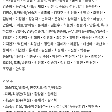
아낙/김상희‧이정임‧ 정명자, 각설이/왕희림‧문예일‧송현숙‧
임춘희‧문영식, 사내/김재호‧김선국, 주모/김선란, 할머니/손화자‧
김영순, 도깨비들/성슬기‧박종국‧김재호‧ 김선국‧김명순‧조영선‧
김상희‧이정임‧정명자‧손화자‧문영식‧왕희림‧김현수‧하늘벗‧
안윤미, 아이들/왕희림‧문예일‧김현수‧하늘벗‧성슬기‧안윤미, 옥이/
하늘벗‧김현수, 영란/성슬기, 이쁜이/홍승희, 군무 및 마을사람들/김진정‧
김태은‧이지연3‧김혜영‧이명희‧최미현‧홍명진‧이승신‧김성지‧
이지연2‧백진희‧최형선‧ 장민하‧김혜자‧최윤정‧배선아‧박찬효‧
정미라‧최연형‧윤미영‧김진환‧최병재‧고진성‧박준규
풍물패/이용태‧이홍구‧김수용‧박은하‧백진석‧남기문‧최병삼‧
조갑용, 포졸/송영재‧김인홍‧이승기‧정범길‧손흥민‧민경현‧
조주범‧안치용
ㅇ 연주
- 예술감독/박종선, 연주지도·장구/장덕화
- 피리/최경만(객원)‧황광엽‧한세현
- 대금/이철주(객원)‧문재덕‧길덕석
- 소금/김병오, 해금/박정실(객원)‧김성아, 가야금/위희경‧박현숙‧