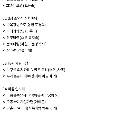
ㅇ그날이 오면(오동출)
02. 2장 소연집 잔치마당
ㅇ 수복강녕으로(명창 조경희)
ㅇ 노래가락(영란, 옥이)
ㅇ 창부타령(소연 유지숙)
ㅇ 품바타령(각설이 문영식 외)
ㅇ 장타령(각설이패)
03. 동헌 재판마당
ㅇ 누구를 의지하랴 누굴 믿으랴(소연, 사또)
ㅇ 우리들은 어디로(용이네 이금미 외)
04. 마을 일노래
ㅇ 어화절쑤상사디야(방울댁 남궁랑 외)
ㅇ 오동추야 가을가면(아이들)
ㅇ 남촌리 일노래(칠복아범 박종국 외)