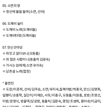
05. 소연의 방
ㅇ 청산에 물을 들여(소연, 선비)
06. 도깨비 놀이
ㅇ 도깨비 노래(도깨비들)
ㅇ 도깨비타령(도깨비들)
07. 만신굿마당
ㅇ 죄짓고 살다보니(오동출)
ㅇ 죄 많은 사람이니(동출처 김광숙)
ㅇ 가시는 임에게(소연 유지숙)
ㅇ 남촌골 노래(합창)
* 출연진
ㅇ 도창/이춘희, 선비/김주승, 소연/유지숙,칠복아범/박종국, 만신/김영화,
덜봉이/손종학, 실단이/이재은, 사또/이종구, 오동출/이원종, 호방/조영선,
이방/문영식, 방울댁/남궁랑, 동출처/김광숙, 명창/조경희, 용이네/이금미,