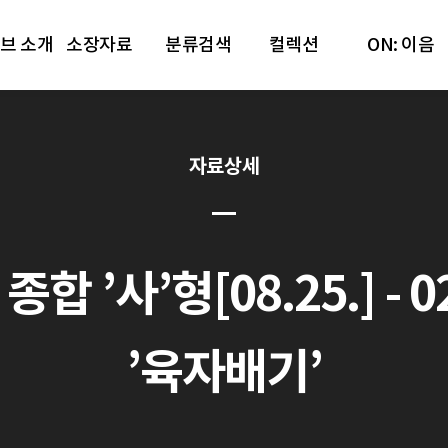
브 소개
소장자료
분류검색
컬렉션
ON: 이음
자료상세
종합 ’사’형[08.25.] -
’육자배기’