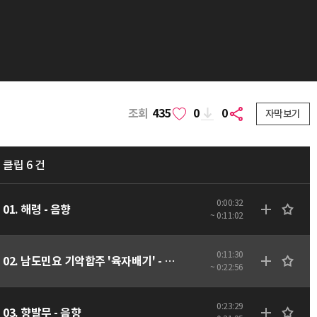
조회
435
0
0
자막보기
클립 6 건
0:00:32
01. 해령 - 음향
~ 0:11:02
0:11:30
02. 남도민요 기악합주 '육자배기' - 음향
~ 0:22:56
0:23:29
03. 향발무 - 음향