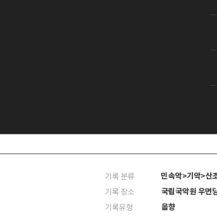
민속악>기악>산
기록 분류
국립국악원 우면
기록 장소
음향
기록유형