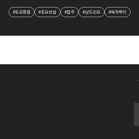
#토요명품
#토요상설
#합주
#남도민요
#육자백이