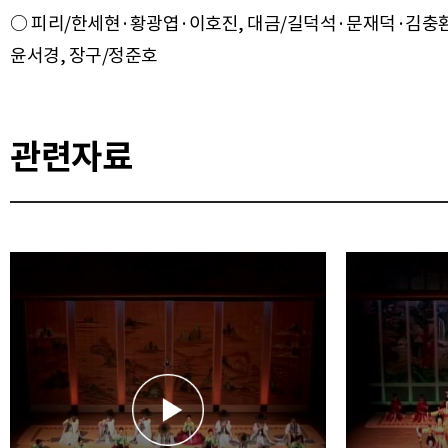
○ 피리/한세현·황광엽·이호진, 대금/길덕석·문재덕·김충환
관련자료