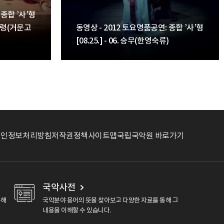
 종합 ’사’형
, 타령(거문고
동영상 - 2012 토요명품공연: 종합 ’사’형
[08.25.] - 06. 승무(한영숙류)
개인정보처리방침
저작권정책
사이트맵
국립국악원 바로가기
국악사전
용해
국악분야 용어의 뜻을 찾아보고 다양한 자료를 통해 그
내용을 이해할 수 있습니다.