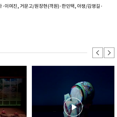
·이여진, 거문고/원장현(객원)·한민택, 아쟁/김영길·