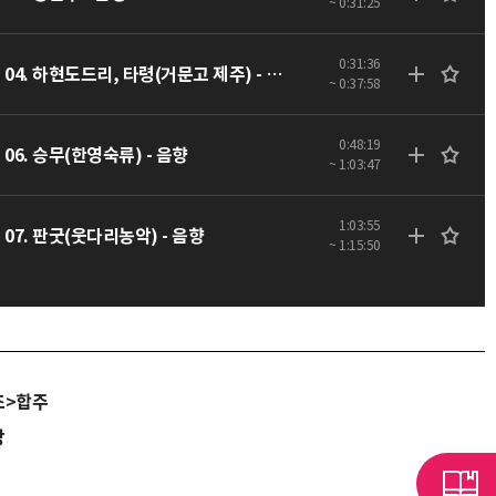
~ 0:31:25
0:31:36
04. 하현도드리, 타령(거문고 제주) - 음향
~ 0:37:58
0:48:19
06. 승무(한영숙류) - 음향
~ 1:03:47
1:03:55
07. 판굿(웃다리농악) - 음향
~ 1:15:50
조>합주
당