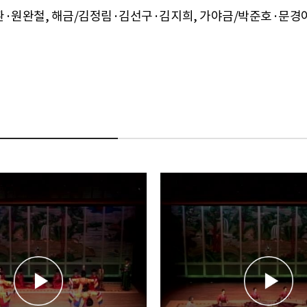
·원완철, 해금/김정림·김선구·김지희, 가야금/박준호·문경아