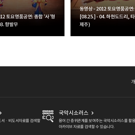
동영상 - 2012 토요명품공연:
012 토요명품공연: 종합 ’사’형
[08.25.] - 04. 하현도드리
- 03. 향발무
제주)
국악시소러스
도서ㆍ비도서자료를 검색할
용어 간 층위관계를 보여주는 국악시소러스를 활
아카이브 자료를 검색할 수 있습니다.