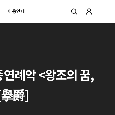
이용안내
중연례악 <왕조의 꿈,
작[擧爵]