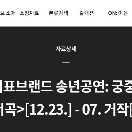
브 소개
소장자료
분류검색
컬렉션
ON: 이음
자료상세
대표브랜드 송년공연: 궁
>[12.23.] - 07. 거