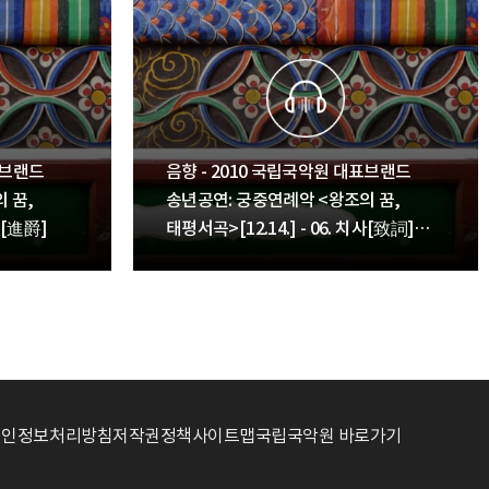
표브랜드
음향 - 2010 국립국악원 대표브랜드
 꿈,
송년공연: 궁중연례악 <왕조의 꿈,
작[進爵]
태평서곡>[12.14.] - 06. 치사[致詞]
낭독
개인정보처리방침
저작권정책
사이트맵
국립국악원 바로가기