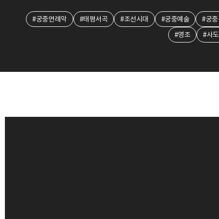
#궁중연례악
#태평서곡
#조선시대
#궁중예술
#궁중
#영조
#사