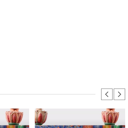
15. 퇴위[退位] - 음향
~ 1:16:12