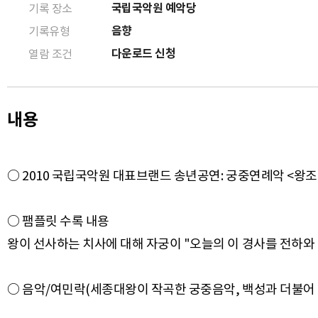
국립국악원 예악당
기록 장소
음향
기록유형
다운로드 신청
열람 조건
내용
○ 2010 국립국악원 대표브랜드 송년공연: 궁중연례악 <왕조의 
○ 팸플릿 수록 내용
왕이 선사하는 치사에 대해 자궁이 "오늘의 이 경사를 전하와