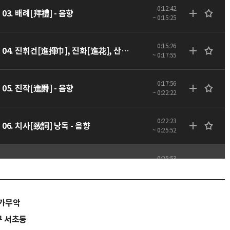
0:12:42
03. 배례[拜禮] - 음향
~ 0:15:25
0:15:26
04. 진휘건[進揮巾], 진화[進花], 산화[散花] - 음향
~ 0:17:55
0:17:56
05. 진작[進爵] - 음향
~ 0:22:22
0:22:23
06. 치사[致詞] 낭독 - 음향
~ 0:25:52
0:25:53
07. 거작[擧爵] - 음향
~ 0:27:44
0:27:45
08. 산호[山呼] - 음향
>가무악
~ 0:30:10
구 서초동