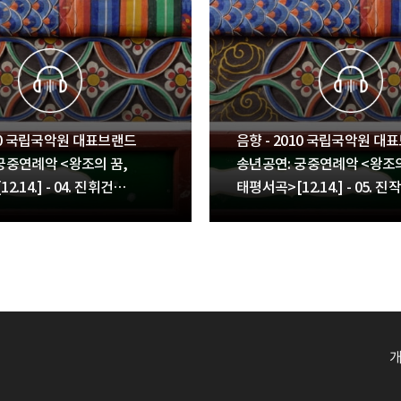
010 국립국악원 대표브랜드
음향 - 2010 국립국악원 대
궁중연례악 <왕조의 꿈,
송년공연: 궁중연례악 <왕조의
.14.] - 04. 진휘건
태평서곡>[12.14.] - 05. 진
진화[進花], 산화[散花]