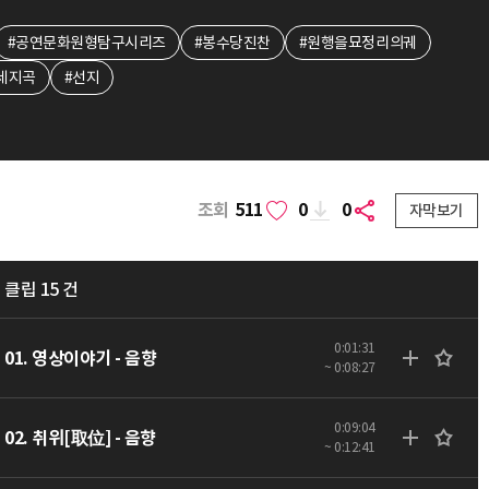
#공연문화원형탐구시리즈
#봉수당진찬
#원행을묘정리의궤
세지곡
#선지
조회
511
0
0
자막보기
클립 15 건
0:01:31
01. 영상이야기 - 음향
~ 0:08:27
0:09:04
02. 취위[取位] - 음향
~ 0:12:41