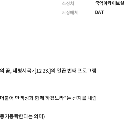
국악아카이브실
소장처
DAT
저장매체
꿈, 태평서곡>[12.23.]의 일곱 번째 프로그램
 더불어 만백성과 함께 하겠노라"는 선지를 내림