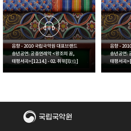
음향 - 2010 국립국악원 대표브랜드
음향 - 2
송년공연: 궁중연례악 <왕조의 꿈,
송년공연: 
태평서곡>[12.14.] - 02. 취위[取位]
태평서곡>[12
[進揮巾],