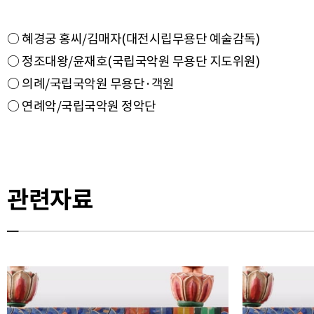
○ 혜경궁 홍씨/김매자(대전시립무용단 예술감독)
○ 정조대왕/윤재호(국립국악원 무용단 지도위원)
○ 의례/국립국악원 무용단·객원
○ 연례악/국립국악원 정악단
관련자료