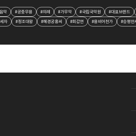
음악
#궁중무용
#의례
#가무악
#국립국악원
#대표브랜드
도세자
#정조대왕
#혜경궁홍씨
#회갑연
#용비어천가
#승평만