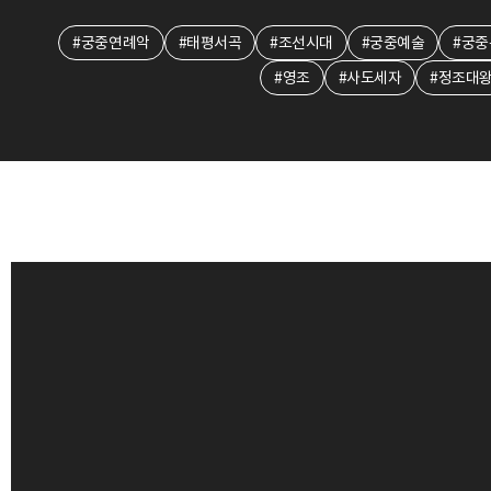
#궁중연례악
#태평서곡
#조선시대
#궁중예술
#궁중
#영조
#사도세자
#정조대