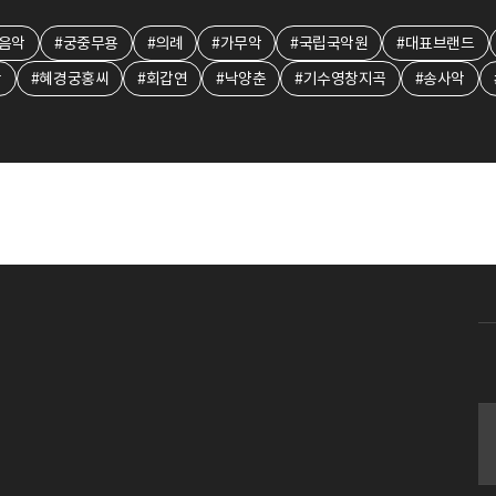
음악
#궁중무용
#의례
#가무악
#국립국악원
#대표브랜드
왕
#혜경궁홍씨
#회갑연
#낙양춘
#기수영창지곡
#송사악