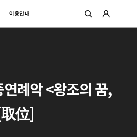
이용안내
중연례악 <왕조의 꿈,
위[取位]