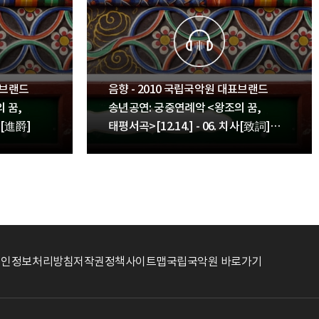
표브랜드
음향 - 2010 국립국악원 대표브랜드
 꿈,
송년공연: 궁중연례악 <왕조의 꿈,
작[進爵]
태평서곡>[12.14.] - 06. 치사[致詞]
낭독
개인정보처리방침
저작권정책
사이트맵
국립국악원 바로가기