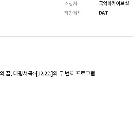
국악아카이브실
소장처
DAT
저장매체
꿈, 태평서곡>[12.22.]의 두 번째 프로그램