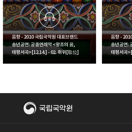
음향 - 2010 국립국악원 대표브랜드
음향 - 2
송년공연: 궁중연례악 <왕조의 꿈,
송년공연: 
태평서곡>[12.14.] - 02. 취위[取位]
태평서곡>[12
[進揮巾],