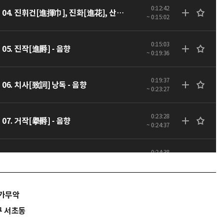
0:12:42
04. 진휘건[進揮巾], 진화[進花], 산화[散花] - 음향
~ 0:15:02
0:15:03
05. 진작[進爵] - 음향
~ 0:19:36
0:19:37
06. 치사[致詞] 낭독 - 음향
~ 0:23:27
0:23:28
07. 거작[擧爵] - 음향
~ 0:24:37
0:24:38
08. 산호[山呼] - 음향
~ 0:27:03
0:27:04
09. 첫째 잔[第一爵] - 음향
>가무악
~ 0:35:05
구 서초동