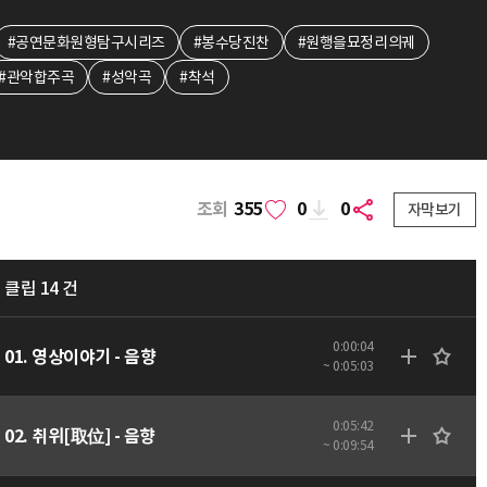
#공연문화원형탐구시리즈
#봉수당진찬
#원행을묘정리의궤
#관악합주곡
#성악곡
#착석
조회
355
0
0
자막보기
클립 14 건
0:00:04
01. 영상이야기 - 음향
~ 0:05:03
0:05:42
02. 취위[取位] - 음향
~ 0:09:54