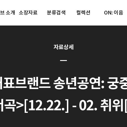
브 소개
소장자료
분류검색
컬렉션
ON: 이음
자료상세
대표브랜드 송년공연: 궁
>[12.22.] - 02. 취