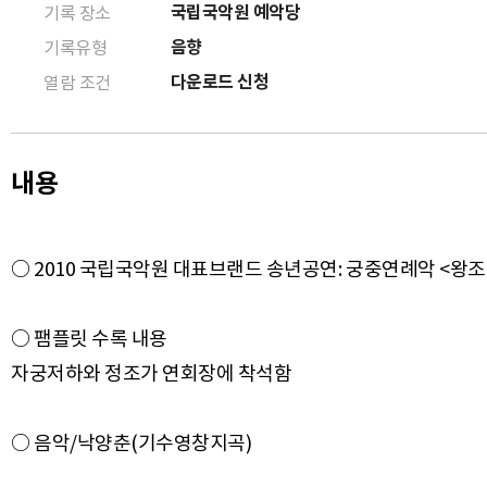
국립국악원 예악당
기록 장소
음향
기록유형
다운로드 신청
열람 조건
내용
○ 2010 국립국악원 대표브랜드 송년공연: 궁중연례악 <왕조의 
○ 팸플릿 수록 내용
자궁저하와 정조가 연회장에 착석함