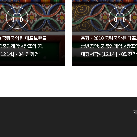
010 국립국악원 대표브랜드
음향 - 2010 국립국악원 대
궁중연례악 <왕조의 꿈,
송년공연: 궁중연례악 <왕조의
.14.] - 04. 진휘건
태평서곡>[12.14.] - 05. 진
진화[進花], 산화[散花]