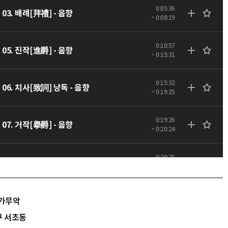
0:05:36
03. 배례[拜禮] - 음향
~ 0:08:19
0:10:57
05. 진작[進爵] - 음향
~ 0:15:31
0:15:32
06. 치사[致詞] 낭독 - 음향
~ 0:19:25
0:19:26
07. 거작[擧爵] - 음향
~ 0:20:24
0:20:25
08. 산호[山呼] - 음향
~ 0:22:50
0:22:51
09. 첫째 잔[第一爵] - 음향
>가무악
~ 0:30:43
구 서초동