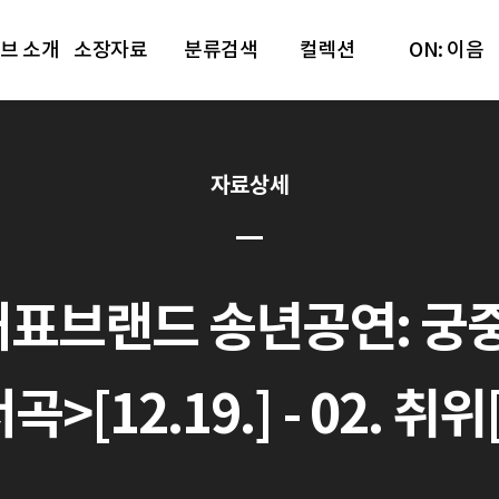
브 소개
소장자료
분류검색
컬렉션
ON: 이음
자료상세
대표브랜드 송년공연: 궁
>[12.19.] - 02. 취