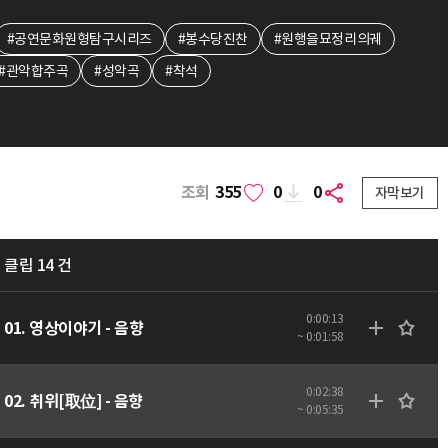
#공연문화원형탐구시리즈
#봉수당진찬
#원행을묘정리의궤
#관악합주곡
#성악곡
#착석
조회
355
0
0
자막보기
클립 14 건
0:00:13
01. 영상이야기 - 음향
~ 0:01:58
0:02:38
02. 취위[取位] - 음향
~ 0:05:35