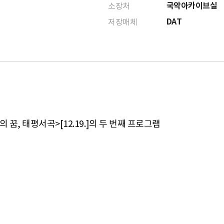
국악아카이브실
소장처
DAT
저장매체
꿈, 태평서곡>[12.19.]의 두 번째 프로그램