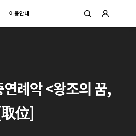
이용안내
중연례악 <왕조의 꿈,
위[取位]