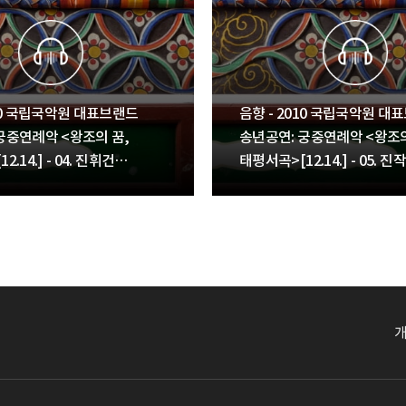
010 국립국악원 대표브랜드
음향 - 2010 국립국악원 대
궁중연례악 <왕조의 꿈,
송년공연: 궁중연례악 <왕조의
.14.] - 04. 진휘건
태평서곡>[12.14.] - 05. 진
진화[進花], 산화[散花]