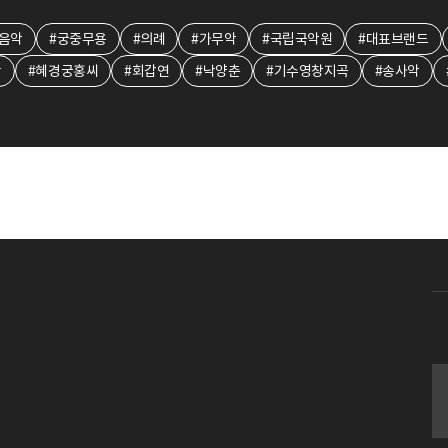
음악
#궁중무용
#의례
#가무악
#국립국악원
#대표브랜드
왕
#혜경궁홍씨
#회갑연
#낙양춘
#기수영창지곡
#송사악