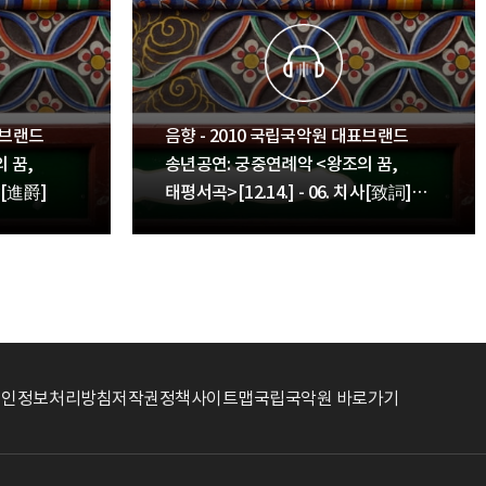
표브랜드
음향 - 2010 국립국악원 대표브랜드
 꿈,
송년공연: 궁중연례악 <왕조의 꿈,
작[進爵]
태평서곡>[12.14.] - 06. 치사[致詞]
낭독
개인정보처리방침
저작권정책
사이트맵
국립국악원 바로가기