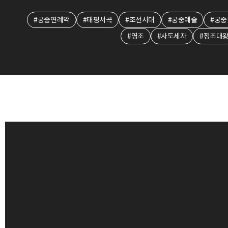
#궁중연례악
#태평서곡
#조선시대
#궁중예술
#궁중
#영조
#사도세자
#정조대