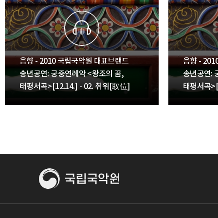
음향 - 2010 국립국악원 대표브랜드
음향 - 2
송년공연: 궁중연례악 <왕조의 꿈,
송년공연: 
태평서곡>[12.14.] - 02. 취위[取位]
태평서곡>[12
[進揮巾],