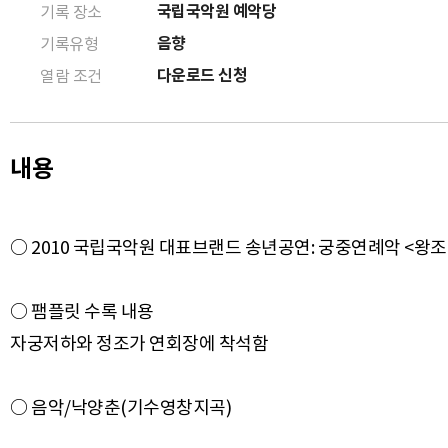
국립국악원 예악당
기록 장소
음향
기록유형
다운로드 신청
열람 조건
내용
○ 2010 국립국악원 대표브랜드 송년공연: 궁중연례악 <왕조의 
○ 팸플릿 수록 내용
자궁저하와 정조가 연회장에 착석함