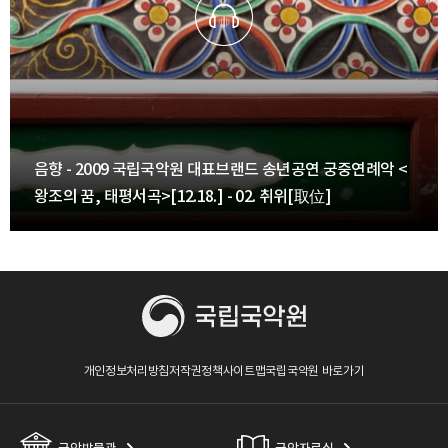
음향 - 2009 국립국악원 대표브랜드 송년공연 궁중연례악 <
왕조의 꿈, 태평서곡>[12.18.] - 02. 취위[取位]
개인정보처리방침
저작권정책
사이트맵
국립국악원 바로가기