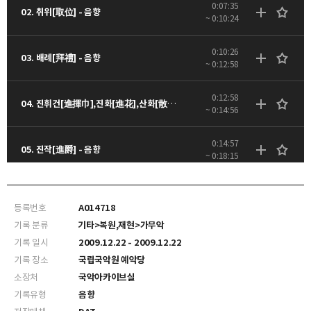
0:07:35
02. 취위[取位] - 음향
~ 0:10:24
0:10:26
03. 배례[拜禮] - 음향
~ 0:12:58
0:12:58
04. 진휘건[進揮巾],진화[進花],산화[散花] - 음향
~ 0:14:56
0:14:57
05. 진작[進爵] - 음향
~ 0:18:15
0:18:16
06. 치사[致詞] 낭독 - 음향
~ 0:21:46
등록번호
A014718
기록 분류
기타>복원,재현>가무악
0:21:46
07. 거작[擧爵] - 음향
기록 일시
2009.12.22 - 2009.12.22
~ 0:23:16
기록 장소
국립국악원 예악당
소장처
국악아카이브실
0:23:16
08. 산호[山呼] - 음향
~ 0:25:46
기록유형
음향