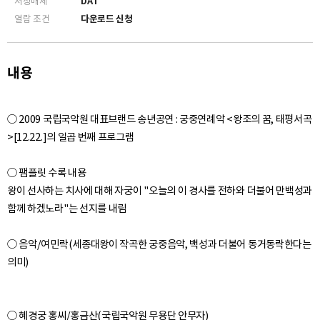
저장매체
DAT
0:25:47
열람 조건
다운로드 신청
09. 첫째 잔[第一爵] - 음향
~ 0:33:26
0:33:27
10. 둘째 잔[第二爵] - 음향
내용
~ 0:42:01
0:42:02
11. 셋째 잔[第三爵] - 음향
○ 2009 국립국악원 대표브랜드 송년공연 : 궁중연례악 <왕조의 꿈, 태평서곡
~ 0:52:12
>[12.22.]의 일곱 번째 프로그램
0:52:13
12. 파연무[罷宴舞] - 음향
~ 1:03:11
○ 팸플릿 수록 내용
왕이 선사하는 치사에 대해 자궁이 "오늘의 이 경사를 전하와 더불어 만백성과
1:03:13
함께 하겠노라"는 선지를 내림
13. 후례[後禮] - 음향
~ 1:04:32
○ 음악/여민락(세종대왕이 작곡한 궁중음악, 백성과 더불어 동거동락한다는
1:04:33
14. 예필[禮畢] - 음향
~ 1:06:27
1:06:30
15. 퇴위[退位] - 음향
~ 1:14:20
○ 혜경궁 홍씨/홍금산(국립국악원 무용단 안무자)