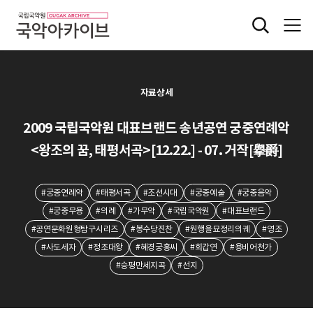
자료상세
2009 국립국악원 대표브랜드 송년공연 궁중연례악
<왕조의 꿈, 태평서곡>[12.22.] - 07. 거작[擧爵]
#궁중연례악
#태평서곡
#조선시대
#궁중예술
#궁중음악
#궁중무용
#의례
#가무악
#국립국악원
#대표브랜드
#공연문화원형탐구시리즈
#봉수당진찬
#원행을묘정리의궤
#영조
#사도세자
#정조대왕
#혜경궁홍씨
#회갑연
#용비어천가
#승평만세지곡
#선지