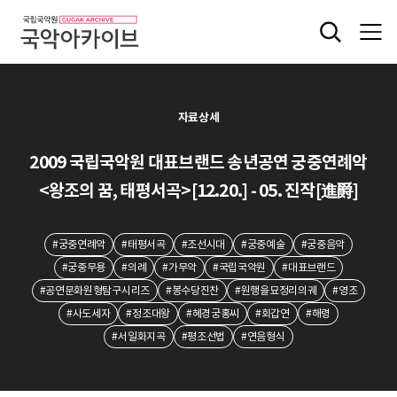
자료상세
2009 국립국악원 대표브랜드 송년공연 궁중연례악
<왕조의 꿈, 태평서곡>[12.20.] - 05. 진작[進爵]
#궁중연례악
#태평서곡
#조선시대
#궁중예술
#궁중음악
#궁중무용
#의례
#가무악
#국립국악원
#대표브랜드
#공연문화원형탐구시리즈
#봉수당진찬
#원행을묘정리의궤
#영조
#사도세자
#정조대왕
#혜경궁홍씨
#회갑연
#해령
#서일화지곡
#평조선법
#연음형식