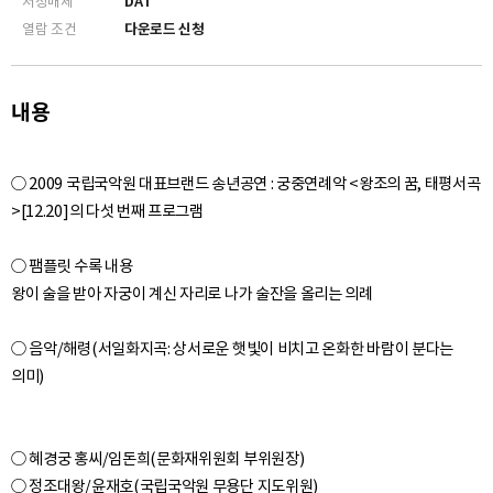
저장매체
DAT
0:27:56
열람 조건
다운로드 신청
09. 첫째 잔[第一爵] - 음향
~ 0:35:15
0:35:16
10. 둘째 잔[第二爵] - 음향
내용
~ 0:43:18
0:43:23
11. 셋째 잔[第三爵] - 음향
○ 2009 국립국악원 대표브랜드 송년공연 : 궁중연례악 <왕조의 꿈, 태평서곡
~ 0:53:16
>[12.20]의 다섯 번째 프로그램
0:53:17
12. 파연무[罷宴舞] - 음향
~ 1:03:36
○ 팸플릿 수록 내용
왕이 술을 받아 자궁이 계신 자리로 나가 술잔을 올리는 의례
1:03:38
13. 후례[後禮] - 음향
~ 1:05:45
○ 음악/해령(서일화지곡: 상서로운 햇빛이 비치고 온화한 바람이 분다는
1:05:49
14. 예필[禮畢] - 음향
~ 1:06:33
○ 혜경궁 홍씨/임돈희(문화재위원회 부위원장)
1:06:40
15. 퇴위[退位] - 음향
~ 1:15:28
○ 정조대왕/윤재호(국립국악원 무용단 지도위원)