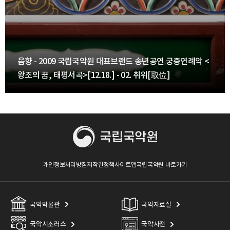
음향 - 2009 국립국악원 대표브랜드 송년공연 궁중연례악 <
왕조의 꿈, 태평서곡>[12.18.] - 02. 취위[取位]
개인정보처리방침
저작권정책
사이트맵
국립국악원 바로가기
국악박물관
국악자료실
국악시소러스
국악사전