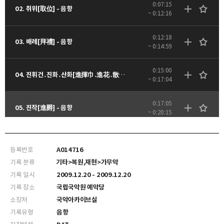
0:07:15
02. 취위[取位] - 음향
~ 0:12:16
0:12:18
03. 배례[拜禮] - 음향
~ 0:14:59
0:15:00
04. 진휘건․진화․산화[進揮巾․進花․散花] - 음향
~ 0:17:04
0:17:05
05. 진작[進爵] - 음향
~ 0:20:15
0:20:16
06. 치사[致詞] 낭독 - 음향
~ 0:23:26
등록번호
A014716
기록 분류
기타>복원,재현>가무악
0:23:27
07. 거작[擧爵] - 음향
기록 일시
2009.12.20 - 2009.12.20
~ 0:25:46
기록 장소
국립국악원 예악당
소장처
국악아카이브실
0:25:47
08. 산호[山呼] - 음향
~ 0:27:55
기록유형
음향