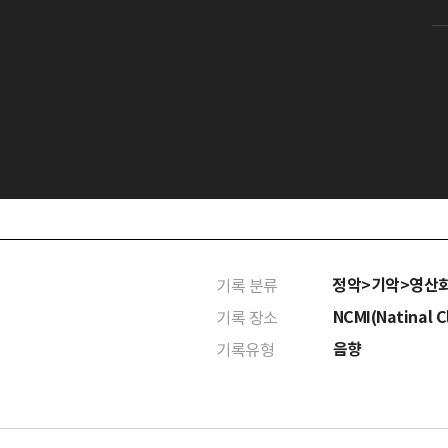
정악>기악>영산
기록 분류
NCMI(Natinal Cl
기록 장소
음향
기록유형