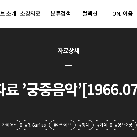
브 소개
소장자료
분류검색
컬렉션
ON: 이음
자료상세
자료 ’궁중음악’[1966.07
트가피어스
#R. Garfias
#아카이브
#정악
#기악
#영산회상