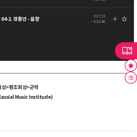
0:27:19
04-2. 경풍년 - 음향
~ 0:32:46
회상>평조회상>군악
assial Music Institude)