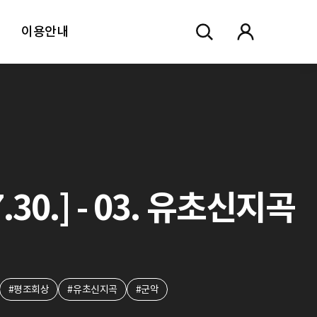
이용안내
.30.] - 03. 유초신지곡
#평조회상
#유초신지곡
#군악