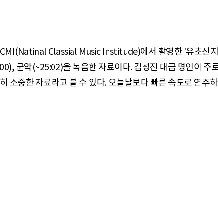
I(Natinal Classial Music Institude)에서 촬영한 '유초
:00), 군악(~25:02)을 녹음한 자료이다. 김성진 대금 명인이