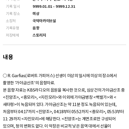
기록 일시
9999.01.01 - 9999.12.31
기록 장소
미상
소장처
국악아카이브실
기록유형
음향
저장매체
스토리지
내용
○ R. Garfias(로버트 가피어스) 선생이 미상의 일시에 미상의 장소에서
촬영한 '가야금산조'의 음향자료.
본 음향 자료는 KBS라디오의 음원을 복사한 것으로, 심상건의 가야금산조 중
<진양조>, <중모리>, <자진모리>와 이외에 가야금병창 <백발가>와 <
새타령>이 녹음되어 있다. 가야금산조는 약 11분 정도 녹음되어 있는데,
처음부터 04:17까지 <진양조>, 04:18부터 05:52까지 <중모리>, 05:53부터
11: 29까지 <자진모리>에 해당한다. <진양조>는 계면조로만 구성되어
있으며, 청의 변화도 없다. 이 악장은 비교적 낮은 음역 대에서 선율이