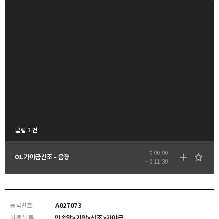
클립 1 건
0:00:00
01.가야금산조 - 음향
~ 0:11:30
등록번호
A027073
기록 분류
민속악>기악>산조>가야금