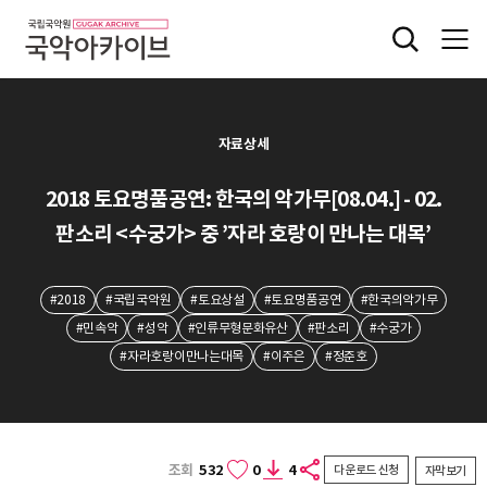
자료상세
2018 토요명품공연: 한국의 악가무[08.04.] - 02.
판소리 <수궁가> 중 ’자라 호랑이 만나는 대목’
#2018
#국립국악원
#토요상설
#토요명품공연
#한국의악가무
#민속악
#성악
#인류무형문화유산
#판소리
#수궁가
#자라호랑이만나는대목
#이주은
#정준호
조회
532
0
4
다운로드 신청
자막보기