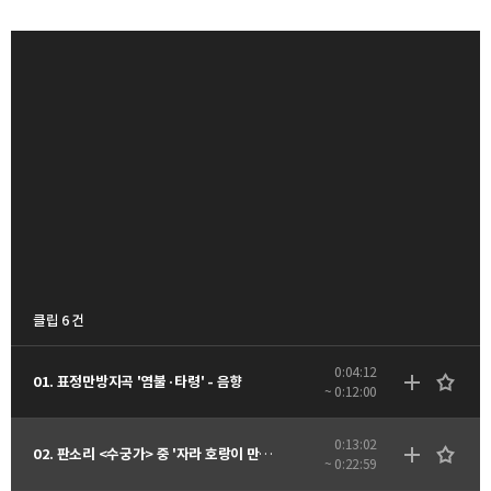
클립 6 건
0:04:12
01. 표정만방지곡 '염불·타령' - 음향
~ 0:12:00
0:13:02
02. 판소리 <수궁가> 중 '자라 호랑이 만나는 대목' - 음향
~ 0:22:59