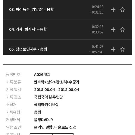
0:24:13
03. 피리독주 '염양춘' - 음향
~ 0:31:10
0:32:19
04. 가사 '황계사' - 음향
~ 0:39:57
0:41:29
05. 장생보연지무 - 음향
~ 0:52:43
1:04:36
07. 최종실류 소고춤 - 음향
~ 1:11:53
등록번호
A026431
기록 분류
민속악>성악>판소리>수궁가
기록 일시
2018.08.04 - 2018.08.04
기록 장소
국립국악원 우면당
소장처
국악아카이브실
기록유형
음향
저장매체
음향DVD-R
열람 조건
온라인 열람, 다운로드 신청
공공누리