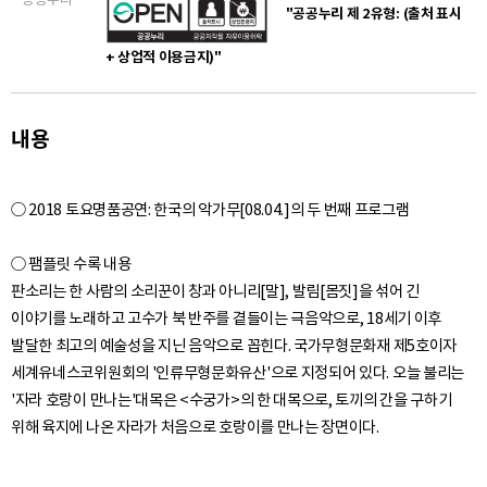
"공공누리 제 2유형: (출처 표시
+ 상업적 이용금지)"
내용
○ 2018 토요명품공연: 한국의 악가무[08.04.]의 두 번째 프로그램
○ 팸플릿 수록 내용
판소리는 한 사람의 소리꾼이 창과 아니리[말], 발림[몸짓]을 섞어 긴
이야기를 노래하고 고수가 북 반주를 곁들이는 극음악으로, 18세기 이후
발달한 최고의 예술성을 지닌 음악으로 꼽힌다. 국가무형문화재 제5호이자
세계유네스코위원회의 '인류무형문화유산'으로 지정되어 있다. 오늘 불리는
'자라 호랑이 만나는'대목은 <수궁가>의 한 대목으로, 토끼의 간을 구하기