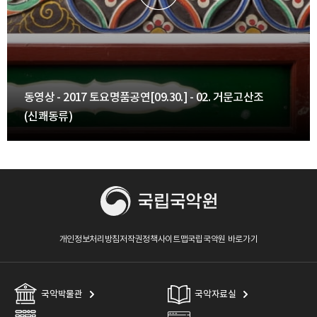
동영상 - 2017 토요명품공연[09.30.] - 02. 거문고산조
(신쾌동류)
개인정보처리방침
저작권정책
사이트맵
국립국악원 바로가기
국악박물관
국악자료실