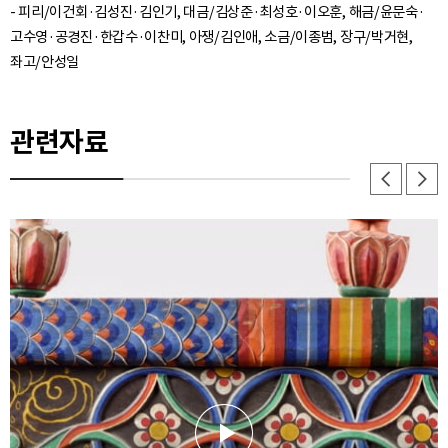
- 피리/이건회·김성진·김인기, 대금/김상준·최성호·이오훈, 해금/윤문숙·
고수영·공경진·한갑수·이찬미, 아쟁/김인애, 소금/이종범, 장구/박거현,
관련자료