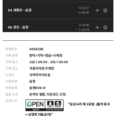
0:34:57
04. 태평무 - 음향
~ 0:44:40
0:54:48
06. 판굿 - 음향
~ 1:10:04
등록번호
A026196
기록 분류
정악>기악>정읍>수제천
기록 일시
2017.09.30 - 2017.09.30
기록 장소
국립국악원 우면당
소장처
국악아카이브실
기록유형
음향
저장매체
음향DVD-R
열람 조건
온라인 열람, 다운로드 신청
공공누리
"공공누리 제 2유형: (출처 표시
+ 상업적 이용금지)"