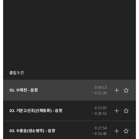
클립 5 건
0:04:13
01. 수제천 - 음향
~ 0:11:36
0:13:05
02. 거문고산조(신쾌동류) - 음향
~ 0:26:52
0:27:54
03. 수룡음(생소병주) - 음향
~ 0:33:40