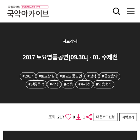
자료상세
2017 토요명품공연[09.30.] - 01. 수제천
#2017
#토요상설
#토요명품공연
#정악
#궁중음악
#전통음악
#기악
#정읍
#수제천
#연음형식
조회
217
0
1
다운로드 신청
자막보기