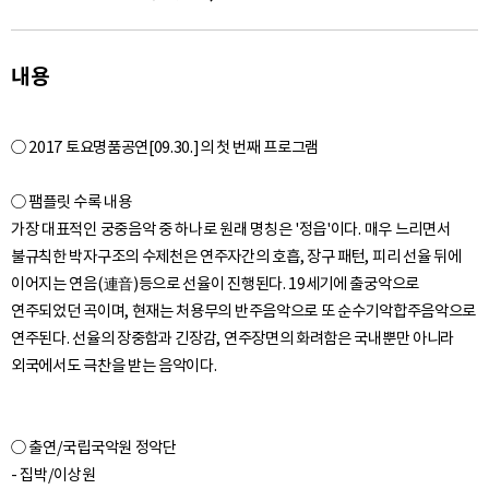
내용
○ 2017 토요명품공연[09.30.]의 첫 번째 프로그램
○ 팸플릿 수록 내용
가장 대표적인 궁중음악 중 하나로 원래 명칭은 '정읍'이다. 매우 느리면서
불규칙한 박자구조의 수제천은 연주자간의 호흡, 장구 패턴, 피리 선율 뒤에
이어지는 연음(連音)등으로 선율이 진행된다. 19세기에 출궁악으로
연주되었던 곡이며, 현재는 처용무의 반주음악으로 또 순수기악합주음악으로
연주된다. 선율의 장중함과 긴장감, 연주장면의 화려함은 국내뿐만 아니라
○ 출연/국립국악원 정악단
- 집박/이상원