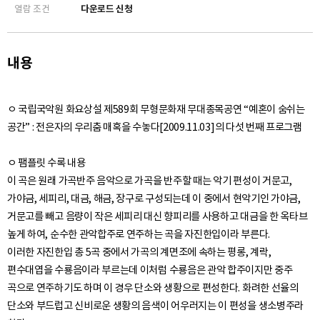
열람 조건
다운로드 신청
내용
ㅇ 국립국악원 화요상설 제589회 무형문화재 무대종목공연 “예혼이 숨쉬는
공간” : 전은자의 우리춤 매혹을 수놓다[2009.11.03]의 다섯 번째 프로그램
ㅇ 팸플릿 수록 내용
이 곡은 원래 가곡반주 음악으로 가곡을 반주할 때는 악기 편성이 거문고,
가야금, 세피리, 대금, 해금, 장구로 구성되는데 이 중에서 현악기인 가야금,
거문고를 빼고 음량이 작은 세피리 대신 향피리를 사용하고 대금을 한 옥타브
높게 하여, 순수한 관악합주로 연주하는 곡을 자진한입이라 부른다.
이러한 자진한입 총 5곡 중에서 가곡의 계면조에 속하는 평롱, 계락,
편수대엽을 수룡음이라 부르는데 이처럼 수룡음은 관악 합주이지만 중주
곡으로 연주하기도 하며 이 경우 단소와 생황으로 편성한다. 화려한 선율의
단소와 부드럽고 신비로운 생황의 음색이 어우러지는 이 편성을 생소병주라