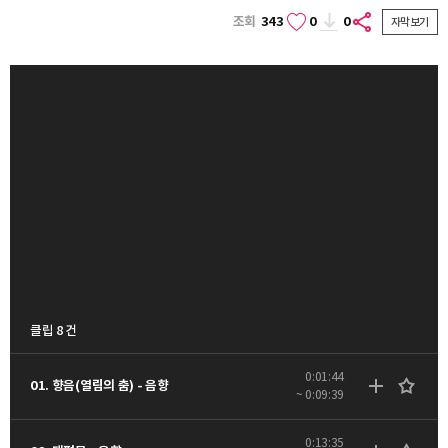
조회
343
0
0
자막보기
클립 8 건
0:01:44
01. 향음(열림의 춤) - 음향
~ 0:09:39
0:13:35