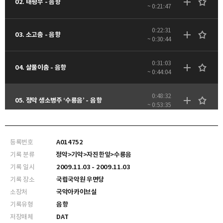
02. 태평무 - 음향
~ 0:21:47
0:22:31
03. 소고춤 - 음향
~ 0:30:44
0:31:03
04. 살풀이춤 - 음향
~ 0:44:04
0:48:32
05. 정악 생소병주 ‘수룡음’ - 음향
~ 0:53:35
0:54:22
06. 장고춤(여인의 향기) - 음향
~ 0:59:43
등록번호
A014752
기록 분류
정악>기악>자진한잎>수룡음
1:00:05
07. 시나위춤 - 음향
기록 일시
2009.11.03 - 2009.11.03
~ 1:09:48
기록 장소
국립국악원 우면당
소장처
국악아카이브실
1:12:12
08. 부채춤 - 음향
~ 1:18:12
기록유형
음향
저장매체
DAT