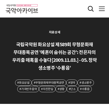
자료상세
국립국악원 화요상설 제589회 무형문화재
무대종목공연 ’예혼이 숨쉬는 공간’: 전은자의
우리춤 매혹을 수놓다[2009.11.03.] - 05. 정악
생소병주 ‘수룡음’
#화요상설
#무형문화재무대종목공연
#정악
#생소병주
#가곡반주음악
#자진한잎
#생황
#단소
#수룡음