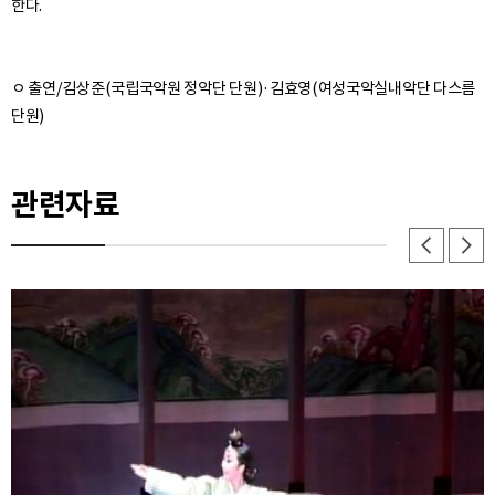
ㅇ 출연/김상준(국립국악원 정악단 단원)·김효영(여성국악실내악단 다스름
관련자료