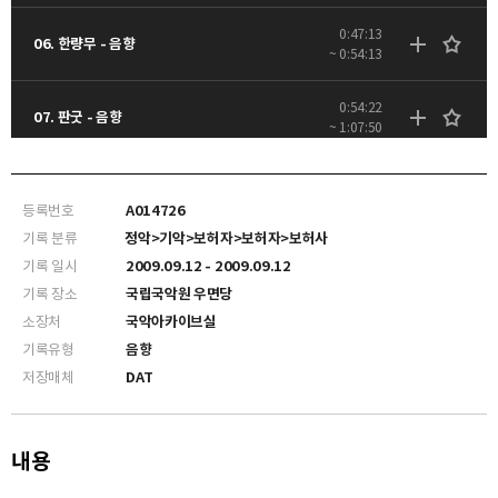
0:47:13
06. 한량무 - 음향
~ 0:54:13
0:54:22
07. 판굿 - 음향
~ 1:07:50
등록번호
A014726
기록 분류
정악>기악>보허자>보허자>보허사
기록 일시
2009.09.12 - 2009.09.12
기록 장소
국립국악원 우면당
소장처
국악아카이브실
기록유형
음향
저장매체
DAT
내용