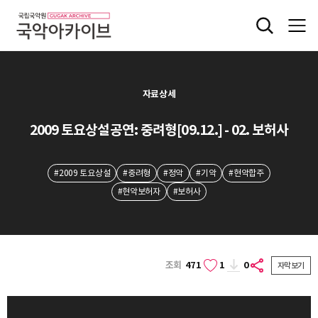
자료상세
2009 토요상설공연: 중려형[09.12.] - 02. 보허사
#2009 토요상설
#중려형
#정악
#기악
#현악합주
#현악보허자
#보허사
조회
471
1
0
자막보기