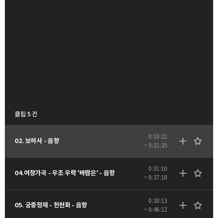
클립 5 건
0:10:21
02. 보허사 - 음향
~ 0:21:25
0:31:10
04.여창가곡 - 우조 우락 '바람은' - 음향
~ 0:37:18
0:38:13
05. 궁중정재 - 헌천화 - 음향
~ 0:46:12