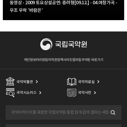
동영상 - 2009 토요상설공연: 중려형[09.12.] - 04.여창가곡 -
우조 우락 ’바람은’
개인정보처리방침
저작권정책
사이트맵
국립국악원 바로가기
국악박물관
국악자료실
국악시소러스
국악사전