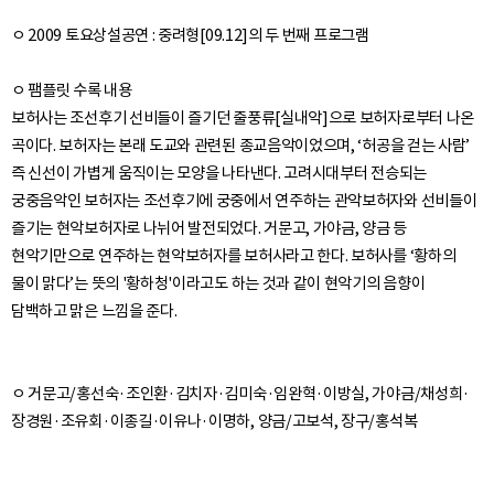
ㅇ 2009 토요상설공연 : 중려형[09.12]의 두 번째 프로그램
ㅇ 팸플릿 수록 내용
보허사는 조선후기 선비들이 즐기던 줄풍류[실내악]으로 보허자로부터 나온
곡이다. 보허자는 본래 도교와 관련된 종교음악이었으며, ‘허공을 걷는 사람’
즉 신선이 가볍게 움직이는 모양을 나타낸다. 고려시대부터 전승되는
궁중음악인 보허자는 조선후기에 궁중에서 연주하는 관악보허자와 선비들이
즐기는 현악보허자로 나뉘어 발전되었다. 거문고, 가야금, 양금 등
현악기만으로 연주하는 현악보허자를 보허사라고 한다. 보허사를 ‘황하의
물이 맑다’는 뜻의 '황하청'이라고도 하는 것과 같이 현악기의 음향이
ㅇ 거문고/홍선숙·조인환·김치자·김미숙·임완혁·이방실, 가야금/채성희·