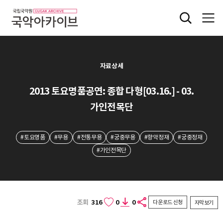
자료상세
2013 토요명품공연: 종합 다형[03.16.] - 03.
가인전목단
#토요명품
#무용
#전통무용
#궁중무용
#향악정재
#궁중정재
#가인전목단
조회
316
0
0
다운로드 신청
자막보기