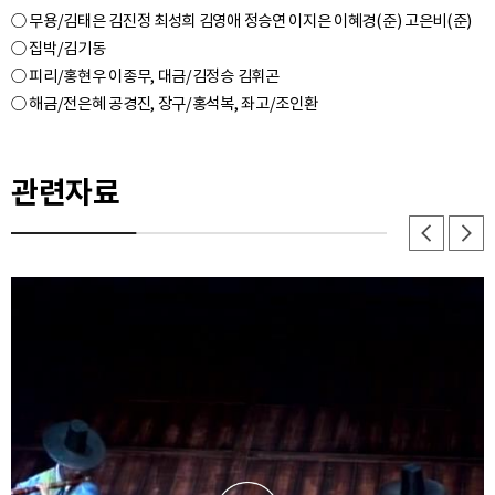
○ 무용/김태은 김진정 최성희 김영애 정승연 이지은 이혜경(준) 고은비(준)
○ 집박/김기동
○ 피리/홍현우 이종무, 대금/김정승 김휘곤
관련자료