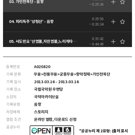
03. 가인전목단 - 음향
~ 0:29:36
0:29:50
04. 피리독주 '상령산' - 음향
~ 0:35:34
0:35:42
05. 서도민요 '산염불,자진염불,느리게타령,금다래타령' - 음향
~ 0:44:49
0:54:17
07. 한량무(이매방류) - 음향
~ 1:03:52
등록번호
A020820
기록 분류
무용>전통무용>궁중무용>향악정재>가인전목단
기록 일시
2013.03.16 - 2013.03.16
기록 장소
국립국악원 우면당
소장처
국악아카이브실
기록유형
음향
저장매체
스토리지
열람 조건
온라인 열람, 다운로드 신청
공공누리
"공공누리 제 2유형: (출처 표시