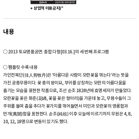
+ 상업적 이용금지)"
내용
○ 2013 토요명품공연: 종합 다형[03.16.]의 세 번째 프로그램
○ 팸플릿 수록 내용
가인전목단(佳人剪牧丹)은 '아름다운 사람이 모란꽃을 꺾는다'라는 뜻을
가진 궁중무용이다. 꽃 중의 왕이요, 부귀를 상징하는 모란의 아름다움을
즐기는 모습을 표현한 작품으로, 조선 순조 1828년에 효명세자가 만들었다.
모란꽃을 꽂은 화준(花罇, 꽃을 꽂은 항아리)을 가운데 놓고, 무용수들이 그
주위를 돌며 춤을 추다가 꽃가지를 꺾어들면서 미인과 모란꽃의 영롱함과
만개(萬開)함을 표현한다. 순조(純祖) 이후 오늘에 이르기까지 무원은 4, 8,