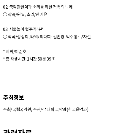
02. 국악관현악과 소리를 위한 적벽의 노래
○ 작곡/원일, 소리/한기윤
03. 사물놀이 협주곡 '본'
○ 작곡/정송희, 타악/최다희·김민경·박주홍·구자걸
* 지휘/이준호
주최정보
주최/국립국악원, 주관/각 대학 국악과(한국음악과)