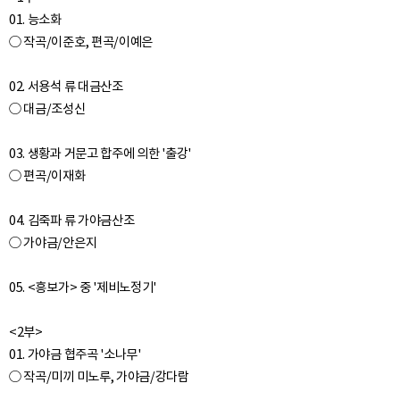
01. 능소화
○ 작곡/이준호, 편곡/이예은
02. 서용석 류 대금산조
○ 대금/조성신
03. 생황과 거문고 합주에 의한 '출강'
○ 편곡/이재화
04. 김죽파 류 가야금산조
○ 가야금/안은지
05. <흥보가> 중 '제비노정기'
<2부>
01. 가야금 협주곡 '소나무'
○ 작곡/미끼 미노루, 가야금/강다람