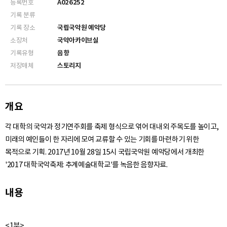
등록번호
A026252
기록 분류
기록 장소
국립국악원 예악당
소장처
국악아카이브실
기록유형
음향
저장매체
스토리지
개요
각 대학의 국악과 정기연주회를 축제 형식으로 엮어 대내외 주목도를 높이고,
미래의 예인들이 한 자리에 모여 교류할 수 있는 기회를 마련하기 위한
목적으로 기획. 2017년 10월 28일 15시 국립국악원 예악당에서 개최한
'2017 대학국악축제: 추계예술대학교'를 녹음한 음향자료.
내용
<1부>