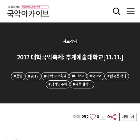
자료상세
2017 대학국악축제: 추계예술대학교[11.11.]
#음향
#2017
#대학국악축제
#대학교
#국악과
#한국음악과
#정기연주회
#서울대학교
조회
252
0
0
자막보기