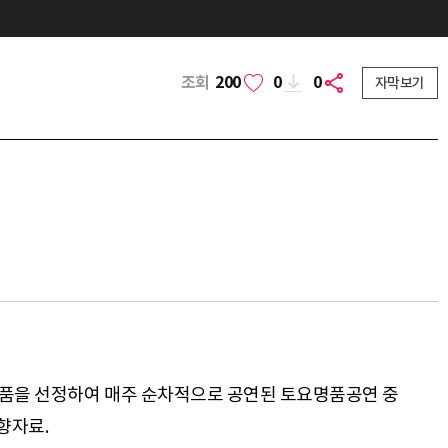
조회
200
0
0
자막보기
작품을 선정하여 매주 순차적으로 공연된 토요명품공연 중
향자료.