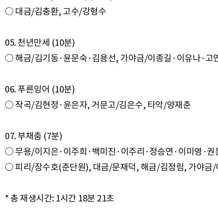
○ 대금/김충환, 고수/강형수
05. 천년만세 (10분)
○ 해금/김기동·윤문숙·김용선, 가야금/이종길·이유나·
06. 푸른잉어 (10분)
○ 작곡/김현정·윤은자, 거문고/김은수, 타악/양재춘
07. 부채춤 (7분)
○ 무용/이지은·이주희·백미진·이주리·정승연·이미영·권문
○ 피리/장수호(준단원), 대금/문재덕, 해금/김정림, 가야금/