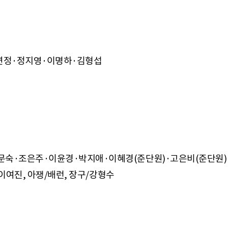
고연정·정지영·이명하·김형섭
숙·조은주·이윤경·박지애·이혜경(준단원)·고은비(준단원)·
이여진, 아쟁/배런, 장구/강형수