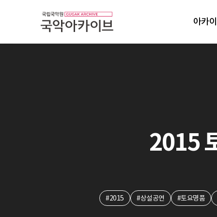
아카이
2015 
#2015
#상설공연
#토요명품