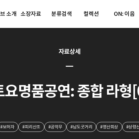
브 소개
소장자료
분류검색
컬렉션
ON: 이음
자료상세
토요명품공연: 종합 라형[0
#보허자
#피리산조
#공막무
#남도굿거리
#영산회상
#상령