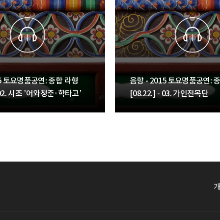
15 토요명품공연: 종합 라형
음향 - 2015 토요명품공연: 
 - 02. 시조 ’어와청춘·학타고’
[08.22.] - 03. 가인전목단