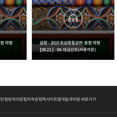
종합 라형
음향 - 2015 토요명품공연: 종합 라형
[08.22.] - 04. 대금산조(서용석류)
개인정보처리방침
저작권정책
사이트맵
국립국악원 바로가기