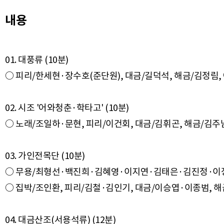
내용
01. 대풍류 (10분)
○ 피리/한세현·장수호(준단원), 대금/길덕석, 해금/김정림,
02. 시조 '어와청춘·학타고' (10분)
○ 노래/조일하·문현, 피리/이건회, 대금/김휘곤, 해금/김주
03. 가인전목단 (10분)
○ 무용/최형선·백진희·김혜영·이지연·김태은·김진정·이
○ 집박/조인환, 피리/김철·김인기, 대금/이승엽·이종범, 
04. 대금산조(서용석류) (12분)