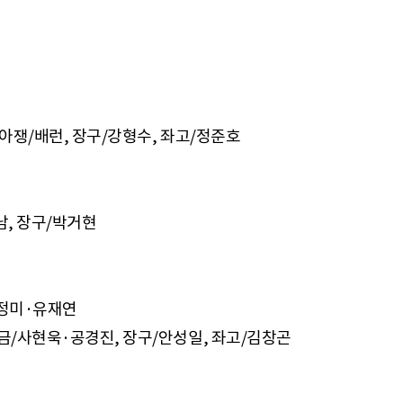
 아쟁/배런, 장구/강형수, 좌고/정준호
남, 장구/박거현
정미·유재연
해금/사현욱·공경진, 장구/안성일, 좌고/김창곤