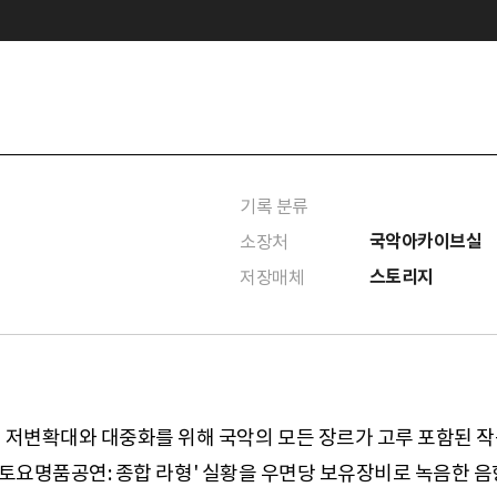
기록 분류
국악아카이브실
소장처
스토리지
저장매체
의 저변확대와 대중화를 위해 국악의 모든 장르가 고루 포함된 
한 '토요명품공연: 종합 라형' 실황을 우면당 보유장비로 녹음한 음