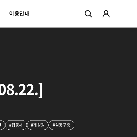
이용안내
8.22.]
산
#접동새
#계성원
#설장구춤