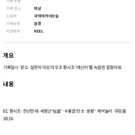
기록 분류
기록 장소
미상
소장처
국악아카이브실
기록유형
음향
저장매체
REEL
개요
기록일시·장소·실연자 미상의 우조 평시조 '태산이'를 녹음한 음향자료.
내용
01. 평시조·천년만세·세령산'短簫'·수룡음'단소·생황'·제석놀이·무당춤
30:16