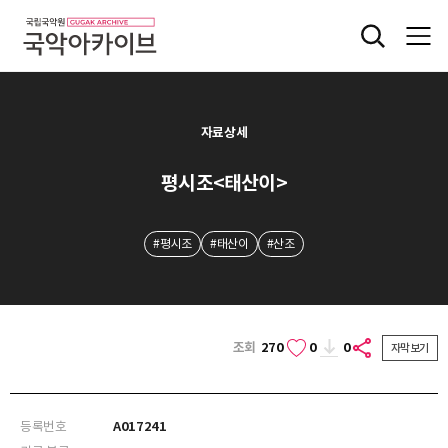
자료상세
평시조<태산이>
#평시조
#태산이
#산조
조회
270
0
0
자막보기
등록번호
A017241