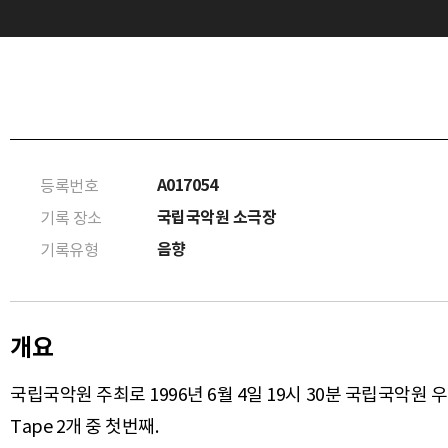
A017054
등록번호
국립국악원 소극장
기록 장소
음향
기록유형
개요
국립국악원 주최로 1996년 6월 4일 19시 30분 국립국악원
Tape 2개 중 첫번째.