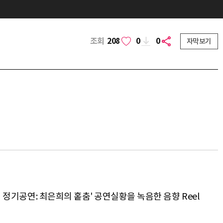
조회
208
0
0
자막보기
 정기공연: 최은희의 홑춤' 공연실황을 녹음한 음향 Reel