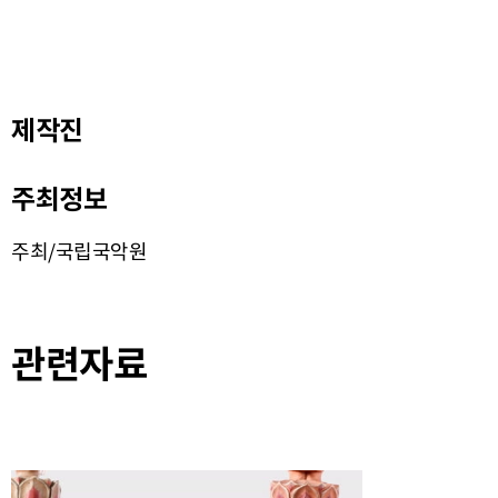
제작진
주최정보
주최/국립국악원
관련자료