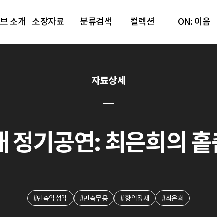
브 소개
소장자료
분류검색
컬렉션
ON: 이음
자료상세
정기공연: 최은희의 홑춤 ①
#민속악성악
#민속무용
# 향악정재
#최은희