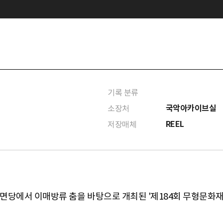
기록 분류
국악아카이브실
소장처
REEL
저장매체
 우면당에서 이매방류 춤을 바탕으로 개최된 '제184회 무형문화재