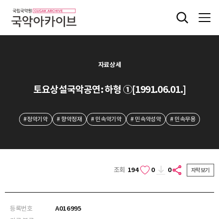
자료상세
토요상설국악공연: 하형 ①[1991.06.01.]
#정악기악
# 향악정재
# 민속악기악
# 민속악성악
# 민속무용
조회
194
0
0
자막보기
등록번호
A016995