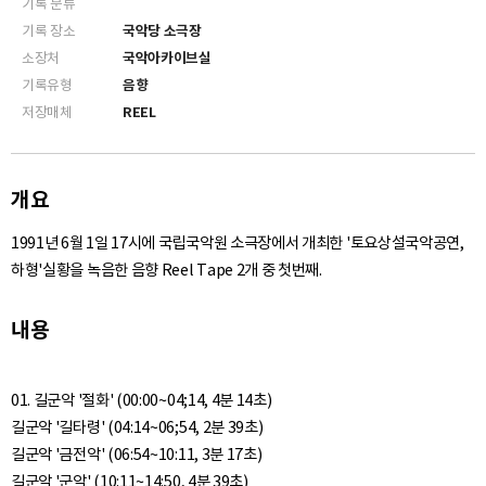
기록 분류
기록 장소
국악당 소극장
소장처
국악아카이브실
기록유형
음향
저장매체
REEL
개요
1991년 6월 1일 17시에 국립국악원 소극장에서 개최한 '토요상설국악공연,
하형'실황을 녹음한 음향 Reel Tape 2개 중 첫번째.
내용
01. 길군악 '절화' (00:00~04;14, 4분 14초)
길군악 '길타령' (04:14~06;54, 2분 39초)
길군악 '금전악' (06:54~10:11, 3분 17초)
길군악 '군악' (10:11~14:50, 4분 39초)