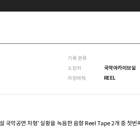
기록 분류
국악아카이브실
소장처
REEL
저장매체
 국악공연 차형' 실황을 녹음한 음향 Reel Tape 2개 중 첫번째