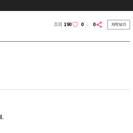
조회
190
0
0
자막보기
.