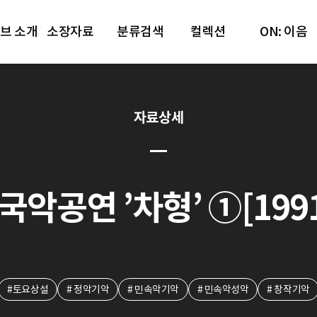
브 소개
소장자료
분류검색
컬렉션
ON: 이음
자료상세
공연 ’차형’ ①[1991.
#토요상설
# 정악기악
# 민속악기악
# 민속악성악
# 창작기악