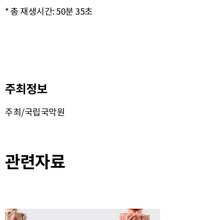
주최정보
주최/국립국악원
관련자료