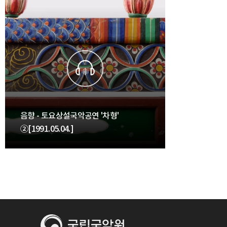
음향 - 토요상설국악공연 '차형'
②[1991.05.04.]