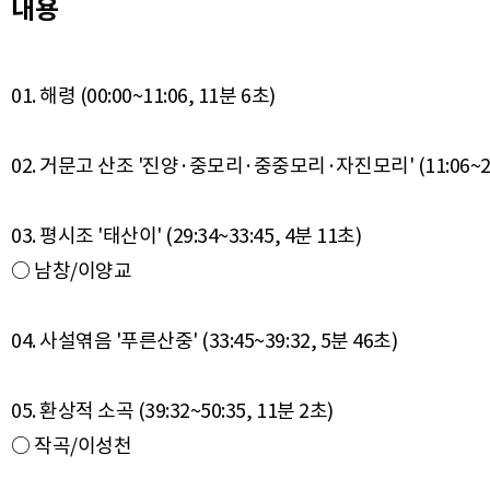
내용
01. 해령 (00:00~11:06, 11분 6초)
02. 거문고 산조 '진양·중모리·중중모리·자진모리' (11:06~29:
03. 평시조 '태산이' (29:34~33:45, 4분 11초)
○ 남창/이양교
04. 사설엮음 '푸른산중' (33:45~39:32, 5분 46초)
05. 환상적 소곡 (39:32~50:35, 11분 2초)
○ 작곡/이성천