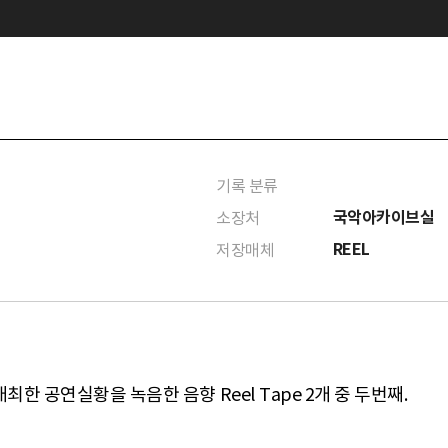
기록 분류
국악아카이브실
소장처
REEL
저장매체
한 공연실황을 녹음한 음향 Reel Tape 2개 중 두번째.