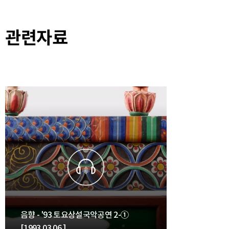
관련자료
음향 - '93 토요상설국악공연 2-①
[1993.03.06.]