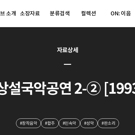
브 소개
소장자료
분류검색
컬렉션
ON: 이음
자료상세
상설국악공연 2-② [1993.
#창작음악
#합주
#민속악
#성악
#판소리