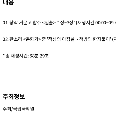
내용
01. 창작 거문고 합주 <일출> '1장~3장' (재생시간 00:00~09:4
02. 판소리 <춘향가> 중 '적성의 아침날 ~ 책방의 한자풀이' (재생시
주최정보
주최/국립국악원