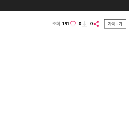
조회
191
0
0
자막보기