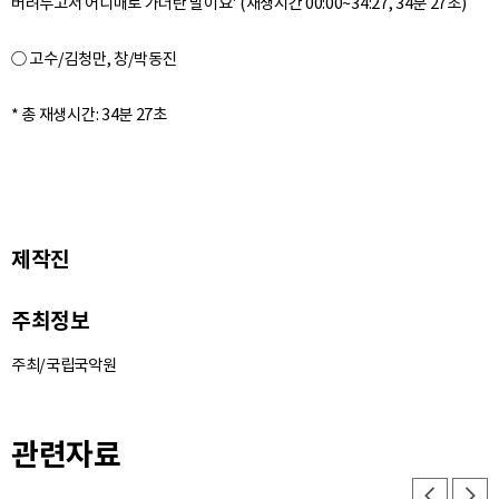
버려두고서 어디매로 가더란 말이요' (재생시간 00:00~34:27, 34분 27초)
○ 고수/김청만, 창/박동진
제작진
주최정보
주최/국립국악원
관련자료