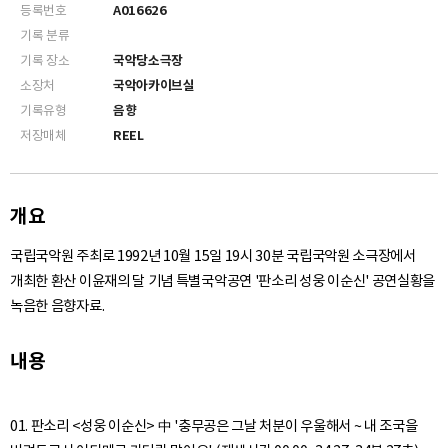
등록번호
A016626
기록 분류
기록 장소
국악당소극장
소장처
국악아카이브실
기록유형
음향
저장매체
REEL
개요
국립국악원 주최로 1992년 10월 15일 19시 30분 국립국악원 소극장에서
개최한 환산 이윤재의 달 기념 특별국악공연 '판소리 성웅 이순신' 공연실황을
녹음한 음향자료.
내용
01. 판소리 <성웅 이순신> 中 '충무공은 그날 처분이 우울해서 ~ 내 조국을