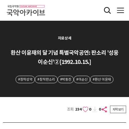
자료상세
환산 이윤재의 달 기념 특별국악공연: 판소리 ’성웅
이순신’②[1992.10.15.]
#창작성악
#창작판소리
#박동진
#이순신
#환산 이윤재
조회
234
0
0
자막보기