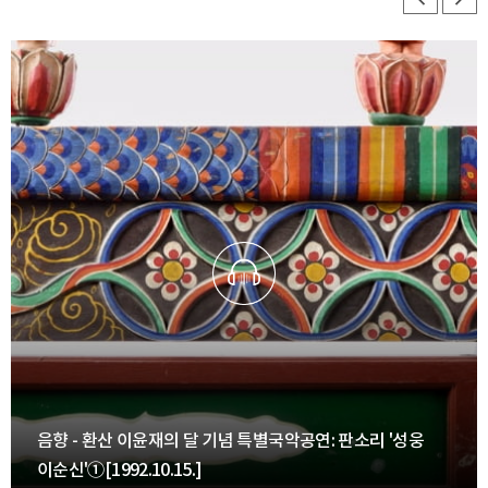
음향 - 환산 이윤재의 달 기념 특별국악공연: 판소리 '성웅
이순신'①[1992.10.15.]